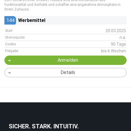
zum Schlafzimmer. Unsere Produkte sind eine Kombination aus
Funktionalität und Ästhetik und schaffen eine angenehme Atmosphäre in
Ihrem Zuhause.
144
Werbemittel
20.03.2025
Start
n.a.
Stornoquote
90 Tage
Cookie
bis 6 Wochen
Freigabe
Anmelden
Details
SICHER. STARK. INTUITIV.