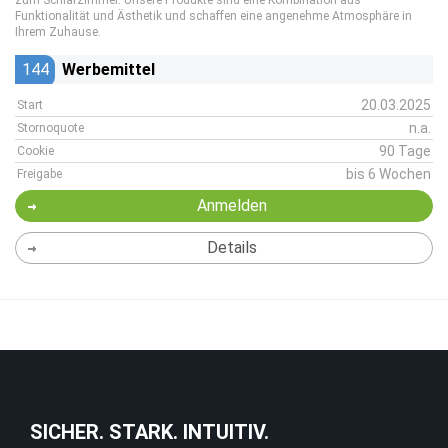
zum Schlafzimmer. Unsere Produkte sind eine Kombination aus
Funktionalität und Ästhetik und schaffen eine angenehme Atmosphäre in
Ihrem Zuhause.
144
Werbemittel
20.03.2025
Start
n.a.
Stornoquote
90 Tage
Cookie
bis 6 Wochen
Freigabe
Anmelden
Details
SICHER. STARK. INTUITIV.