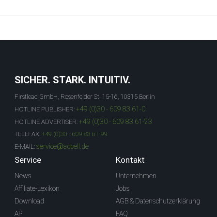
SICHER. STARK. INTUITIV.
Firstlead GmbH, Rosenfelder St. 15-16, 10315 Berlin
+49 (0)30 - 609 83 61-0
HOTLINE PUBLISHER:
+49 (0)30 - 609 83 61-23
HOTLINE ADVERTISER:
TELEFAX:
+49 (0)30 - 609 83 61-99
service@adcell.de
E-MAIL:
Service
Kontakt
News
Unternehmen
Affiliate-Lexikon
Jobs
Download
AGB & Datenschutzerklärung
API
FAQ