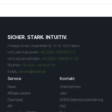
SICHER. STARK. INTUITIV.
Firstlead GmbH, Rosenfelder St. 15-16, 10315 Berlin
+49 (0)30 - 609 83 61-0
HOTLINE PUBLISHER:
+49 (0)30 - 609 83 61-23
HOTLINE ADVERTISER:
TELEFAX:
+49 (0)30 - 609 83 61-99
service@adcell.de
E-MAIL:
Service
Kontakt
News
Unternehmen
Affiliate-Lexikon
Jobs
Download
AGB & Datenschutzerklärung
API
FAQ