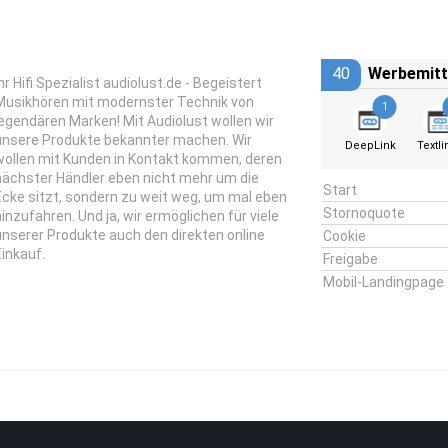
40
Werbemitt
hr Hifi Spezialist audiolust.de - Begeistert
Musikhören mit modernster Technik von
1
legendären Marken! Mit Audiolust wollen wir
unsere Produkte bekannter machen. Wir
DeepLink
Textli
wollen mit Kunden in Kontakt kommen, deren
nächster Händler eben nicht mehr um die
Start
Ecke sitzt, sondern zu weit weg, um mal eben
Stornoquote
hinzufahren. Und ja, wir ermöglichen für viele
unserer Produkte auch den direkten online
Cookie
Einkauf.
Freigabe
Mobil-Landingpage