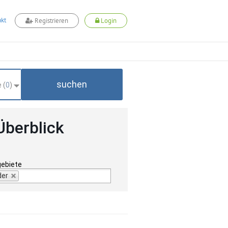
kt
Registrieren
Login
suchen
 (
0
)
Überblick
gebiete
der