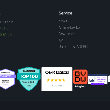
.
Service
News
315 Berlin
Affiliate-Lexikon
3 61-0
Download
83 61-23
API
Unterstütze ADCELL