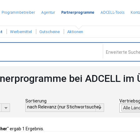
Programmbetreiber
Agentur
Partnerprogramme
ADCELL-Tools
Konta
ht
Werbemittel
Gutscheine
Aktionen
Erweiterte Suche
tnerprogramme bei ADCELL im 
Sortierung
Vertriebs
nach Relevanz (nur Stichwortsuche)
Alle Län
cher
" ergab 1 Ergebnis.