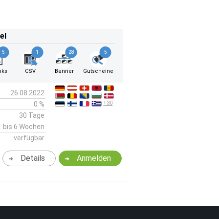
el
5
1
28
5
nks
CSV
Banner
Gutscheine
26.08.2022
+30
0 %
30 Tage
bis 6 Wochen
verfügbar
Details
Anmelden