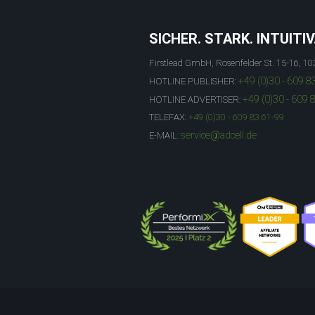
SICHER. STARK. INTUITIV
Firstlead GmbH, Rosenfelder St. 15-16, 10
+49 (0)30 - 609 8
HOTLINE PUBLISHER:
+49 (0)30 - 609 
HOTLINE ADVERTISER:
TELEFAX:
+49 (0)30 - 609 83 61-99
service@adcell.de
E-MAIL: