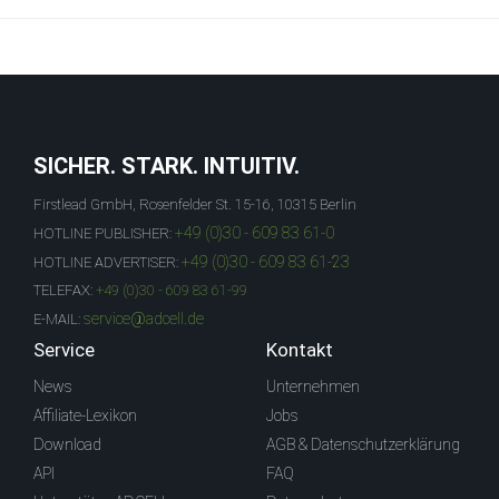
SICHER. STARK. INTUITIV.
Firstlead GmbH, Rosenfelder St. 15-16, 10315 Berlin
+49 (0)30 - 609 83 61-0
HOTLINE PUBLISHER:
+49 (0)30 - 609 83 61-23
HOTLINE ADVERTISER:
TELEFAX:
+49 (0)30 - 609 83 61-99
service@adcell.de
E-MAIL:
Service
Kontakt
News
Unternehmen
Affiliate-Lexikon
Jobs
Download
AGB & Datenschutzerklärung
API
FAQ