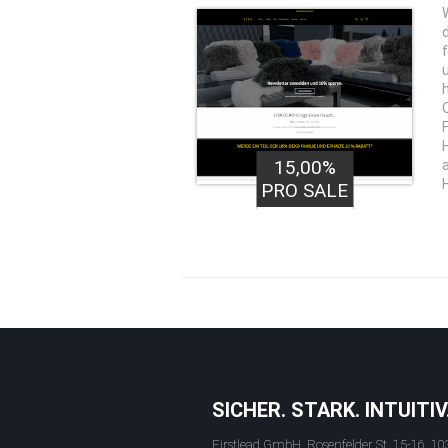
15,00%
PRO SALE
SICHER. STARK. INTUITIV
Firstlead GmbH, Rosenfelder St. 15-16, 10