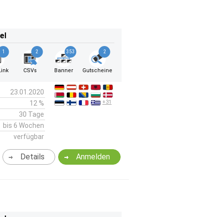
el
1
2
353
2
ink
CSVs
Banner
Gutscheine
23.01.2020
+31
12 %
30 Tage
bis 6 Wochen
verfügbar
Details
Anmelden