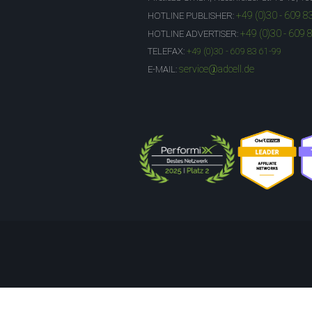
+49 (0)30 - 609 8
HOTLINE PUBLISHER:
+49 (0)30 - 609 
HOTLINE ADVERTISER:
TELEFAX:
+49 (0)30 - 609 83 61-99
service@adcell.de
E-MAIL: