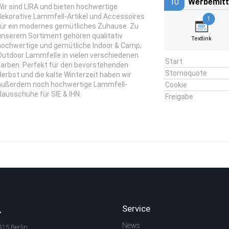
10
Werbemitt
Wir sind LIRA und bieten hochwertige
dekorative Lammfell-Artikel und Accessoires
1
für ein modernes gemütliches Zuhause. Zu
unserem Sortiment gehören qualitativ
Textlink
hochwertige und gemütliche Indoor & Camp;
Outdoor Lammfelle in vielen verschiedenen
Start
Farben. Perfekt für den bevorstehenden
Stornoquote
Herbst und die kalte Winterzeit haben wir
außerdem noch hochwertige Lammfell-
Cookie
Hausschuhe für SIE & IHN.
Freigabe
.
Service
News
315 Berlin