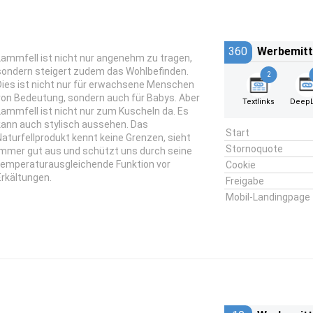
360
Werbemitt
Lammfell ist nicht nur angenehm zu tragen,
sondern steigert zudem das Wohlbefinden.
2
Dies ist nicht nur für erwachsene Menschen
von Bedeutung, sondern auch für Babys. Aber
Textlinks
DeepL
Lammfell ist nicht nur zum Kuscheln da. Es
kann auch stylisch aussehen. Das
Start
Naturfellprodukt kennt keine Grenzen, sieht
Stornoquote
immer gut aus und schützt uns durch seine
temperaturausgleichende Funktion vor
Cookie
Erkältungen.
Freigabe
Mobil-Landingpage