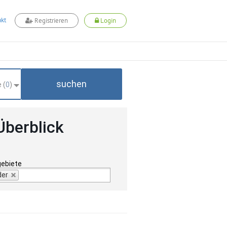
kt
Registrieren
Login
suchen
 (
0
)
Überblick
gebiete
der