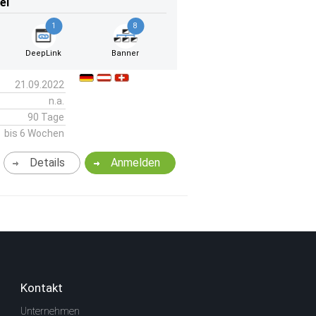
el
1
8
DeepLink
Banner
21.09.2022
n.a.
90 Tage
bis 6 Wochen
Details
Anmelden
Kontakt
Unternehmen