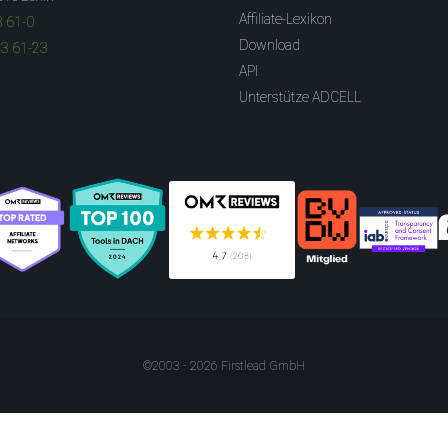
Affiliate-Lexikon
3 61-0
Download
83 61-23
API
Unterstütze ADCELL
©2003 - 2026 Firstlead GmbH