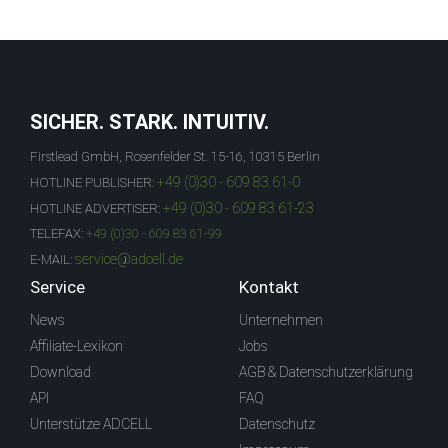
SICHER. STARK. INTUITIV.
Firstlead GmbH, Rosenfelder St. 15-16, 10315 Berlin
+49 (0)30 - 609 83 61-0
HOTLINE PUBLISHER:
+49 (0)30 - 609 83 61-23
HOTLINE ADVERTISER:
TELEFAX:
+49 (0)30 - 609 83 61-99
service@adcell.de
E-MAIL:
Service
Kontakt
News
Unternehmen
Affiliate-Lexikon
Jobs
Download
AGB & Datenschutzerklärung
API
FAQ
Unterstütze ADCELL
Datenschutz