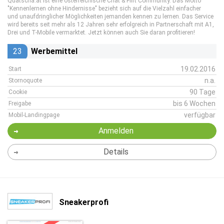
Quatscha.at ist eine österreichische Chat & Flirt Community. Das Motto
"Kennenlernen ohne Hindernisse" bezieht sich auf die Vielzahl einfacher
und unaufdringlicher Möglichkeiten jemanden kennen zu lernen. Das Service
wird bereits seit mehr als 12 Jahren sehr erfolgreich in Partnerschaft mit A1,
Drei und T-Mobile vermarktet. Jetzt können auch Sie daran profitieren!
23
Werbemittel
19.02.2016
Start
n.a.
Stornoquote
90 Tage
Cookie
bis 6 Wochen
Freigabe
verfügbar
Mobil-Landingpage
Anmelden
Details
Sneakerprofi