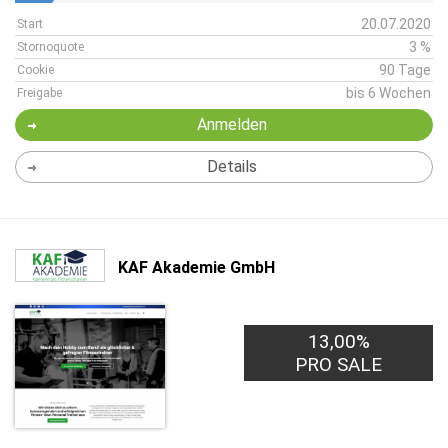
20.07.2020
Start
3 %
Stornoquote
90 Tage
Cookie
bis 6 Wochen
Freigabe
Anmelden
Details
KAF Akademie GmbH
13,00%
30,00€
PRO LEAD
PRO SALE