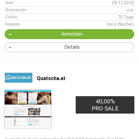
09.11.2010
Start
n.a.
Stornoquote
75 Tage
Cookie
bis 6 Wochen
Freigabe
Anmelden
Details
Quatscha.at
40,00%
PRO SALE