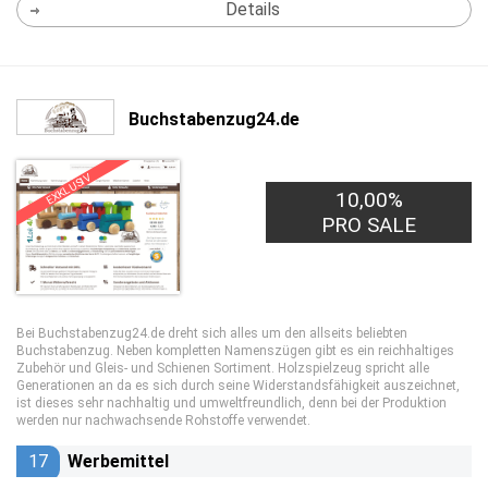
Details
Buchstabenzug24.de
EXKLUSIV
10,00%
PRO SALE
Bei Buchstabenzug24.de dreht sich alles um den allseits beliebten
Buchstabenzug. Neben kompletten Namenszügen gibt es ein reichhaltiges
Zubehör und Gleis- und Schienen Sortiment. Holzspielzeug spricht alle
Generationen an da es sich durch seine Widerstandsfähigkeit auszeichnet,
ist dieses sehr nachhaltig und umweltfreundlich, denn bei der Produktion
werden nur nachwachsende Rohstoffe verwendet.
17
Werbemittel