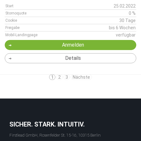
25.02.2022
Start
0 %
Stornoquote
30 Tage
Cookie
bis 6 Wochen
Freigabe
verfügbar
Mobil-Landingpage
Anmelden
Details
1
2
3
Nächste
SICHER. STARK. INTUITIV.
Firstlead GmbH, Rosenfelder St. 15-16, 10315 Berlin