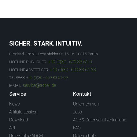
SICHER. STARK. INTUITIV.
Firstlead GmbH, Rosenfelder St. 15-16, 10315 Berlin
+49 (0)30 - 609 83 61-0
HOTLINE PUBLISHER:
+49 (0)30 - 609 83 61-23
HOTLINE ADVERTISER:
TELEFAX:
+49 (0)30 - 609 83 61-99
service@adcell.de
E-MAIL:
Service
Kontakt
News
Unternehmen
Affiliate-Lexikon
Jobs
Download
AGB & Datenschutzerklärung
API
FAQ
Unterstütze ADCELL
Datenschutz