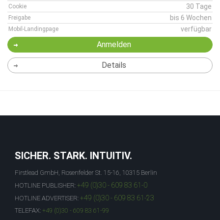
30 Tage
Cookie
bis 6 Wochen
Freigabe
verfügbar
Mobil-Landingpage
Anmelden
Details
SICHER. STARK. INTUITIV.
Firstlead GmbH, Rosenfelder St. 15-16, 10315 Berlin
+49 (0)30 - 609 83 61-0
HOTLINE PUBLISHER:
+49 (0)30 - 609 83 61-23
HOTLINE ADVERTISER:
TELEFAX:
+49 (0)30 - 609 83 61-99