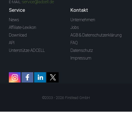
service@adcell.de
E-MAIL:
Service
Kontakt
News
Unternehmen
Affiliate-Lexikon
Jobs
Download
AGB & Datenschutzerklärung
API
FAQ
Unterstütze ADCELL
Datenschutz
Impressum
©2003 - 2026 Firstlead GmbH