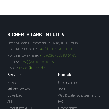
SICHER. STARK. INTUITIV.
Firstlead GmbH, Rosenfelder St. 15-16, 10315 Berlin
+49 (0)30 - 609 83 61-0
HOTLINE PUBLISHER:
+49 (0)30 - 609 83 61-23
HOTLINE ADVERTISER:
TELEFAX:
+49 (0)30 - 609 83 61-99
service@adcell.de
E-MAIL:
Service
Kontakt
News
Unternehmen
Affiliate-Lexikon
Jobs
Download
AGB & Datenschutzerklärung
API
FAQ
Unterstütze ADCELL
Datenschutz