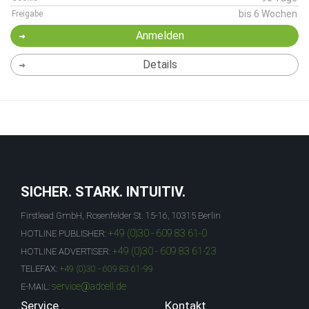
bis 6 Wochen
Freigabe
Anmelden
Details
SICHER. STARK. INTUITIV.
Firstlead GmbH, Rosenfelder St. 15-16, 10315 Berlin
+49 (0)30 - 609 83 61-0
HOTLINE PUBLISHER:
+49 (0)30 - 609 83 61-23
HOTLINE ADVERTISER:
TELEFAX:
+49 (0)30 - 609 83 61-99
service@adcell.de
E-MAIL:
Service
Kontakt