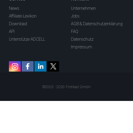
News
Unternehmen
Affiliate-Lexikon
Jobs
Download
AGB & Datenschutzerklärung
API
FAQ
Unterstütze ADCELL
Datenschutz
Impressum
©2003 - 2026 Firstlead GmbH