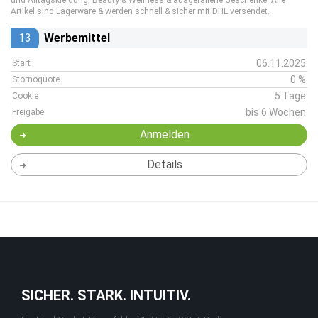
und Alltagskleidung, Beauty & Wellness & ausgefallene Geschenke. Alle
Artikel sind Lagerware & werden schnell & sicher mit DHL versendet.
13
Werbemittel
06.11.2025
Start
0 %
Stornoquote
5 Tage
Cookie
bis 6 Wochen
Freigabe
Anmelden
Details
SICHER. STARK. INTUITIV.