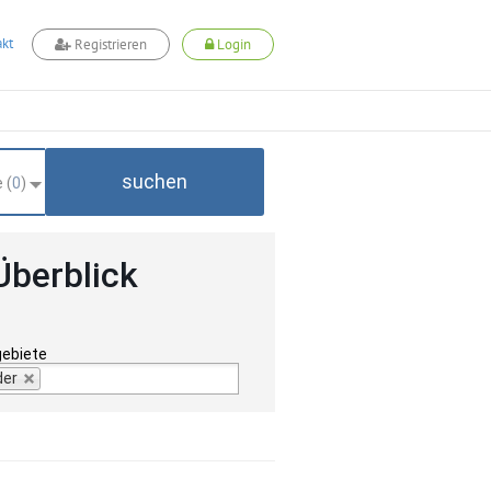
kt
Registrieren
Login
suchen
 (
0
)
Überblick
gebiete
der