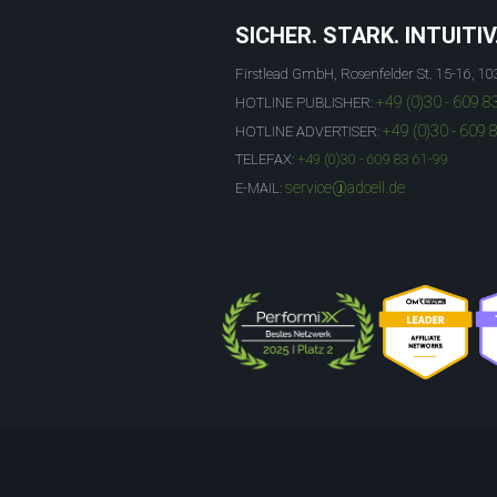
SICHER. STARK. INTUITIV
Firstlead GmbH, Rosenfelder St. 15-16, 10
+49 (0)30 - 609 8
HOTLINE PUBLISHER:
+49 (0)30 - 609 
HOTLINE ADVERTISER:
TELEFAX:
+49 (0)30 - 609 83 61-99
service@adcell.de
E-MAIL: