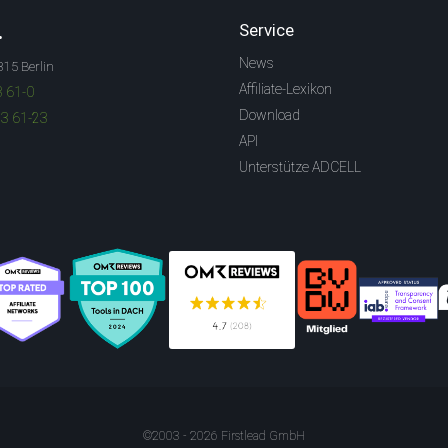
.
Service
News
315 Berlin
Affiliate-Lexikon
3 61-0
Download
83 61-23
API
Unterstütze ADCELL
©2003 - 2026 Firstlead GmbH