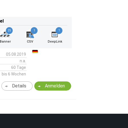
el
25
1
1
Banner
CSV
DeepLink
05.08.2019
n.a.
60 Tage
bis 6 Wochen
Details
Anmelden