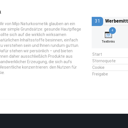
k
31
Werbemitt
Wir von Mijo Naturkosmetik glauben an ein
paar simple Grundsätze: gesunde Hautpflege
4
sollte sich auf die wirklich wirksamen
natürlichen Inhaltsstoffe besinnen, einfach
Textlinks
zu verstehen sein und Ihnen rundum guttun.
Dafür stehen wir persönlich – und bieten
Start
Ihnen daher ausschließlich Produkte aus
Stornoquote
handwerklicher Erzeugung, die sich aufs
Wesentliche konzentrieren: den Nutzen für
Cookie
ie.
Freigabe