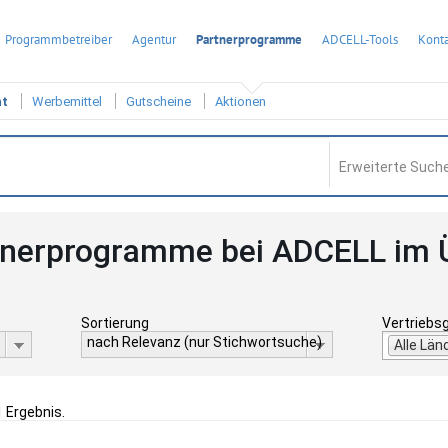
Programmbetreiber
Agentur
Partnerprogramme
ADCELL-Tools
Konta
ht
Werbemittel
Gutscheine
Aktionen
Erweiterte Suche
tnerprogramme bei ADCELL im 
Sortierung
Vertriebs
nach Relevanz (nur Stichwortsuche)
Alle Län
1 Ergebnis.