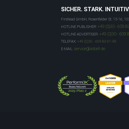
SICHER. STARK. INTUITIV
Firstlead GmbH, Rosenfelder St. 15-16, 10
+49 (0)30 - 609 8
HOTLINE PUBLISHER:
+49 (0)30 - 609 
HOTLINE ADVERTISER:
TELEFAX:
+49 (0)30 - 609 83 61-99
service@adcell.de
E-MAIL: