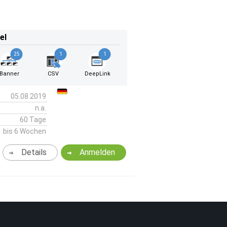
el
25
1
1
Banner
CSV
DeepLink
05.08.2019
n.a.
60 Tage
bis 6 Wochen
Details
Anmelden