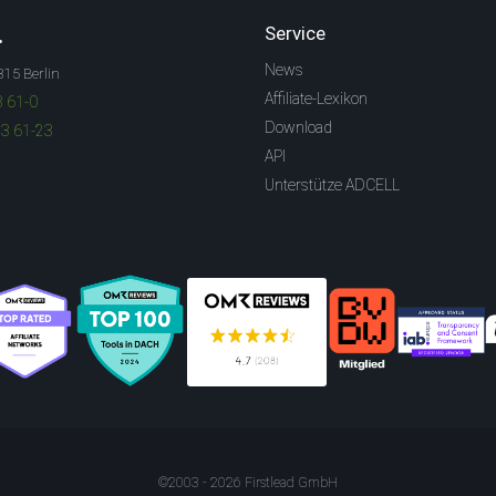
.
Service
News
315 Berlin
Affiliate-Lexikon
3 61-0
Download
83 61-23
API
Unterstütze ADCELL
©2003 - 2026 Firstlead GmbH