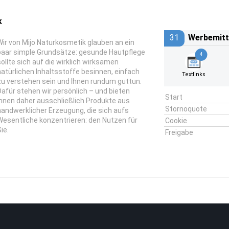
k
31
Werbemitt
Wir von Mijo Naturkosmetik glauben an ein
paar simple Grundsätze: gesunde Hautpflege
4
sollte sich auf die wirklich wirksamen
natürlichen Inhaltsstoffe besinnen, einfach
Textlinks
zu verstehen sein und Ihnen rundum guttun.
Dafür stehen wir persönlich – und bieten
Start
Ihnen daher ausschließlich Produkte aus
Stornoquote
handwerklicher Erzeugung, die sich aufs
Wesentliche konzentrieren: den Nutzen für
Cookie
ie.
Freigabe