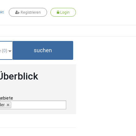
kt
Registrieren
Login
suchen
 (
0
)
Überblick
gebiete
der