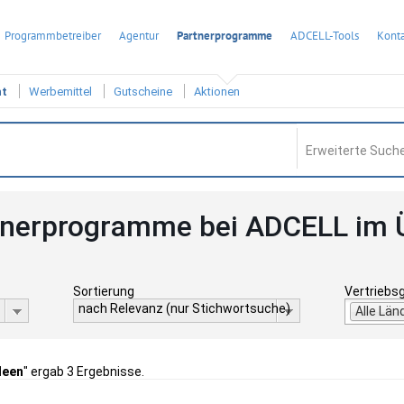
Programmbetreiber
Agentur
Partnerprogramme
ADCELL-Tools
Konta
ht
Werbemittel
Gutscheine
Aktionen
Erweiterte Suche
tnerprogramme bei ADCELL im 
Sortierung
Vertriebs
nach Relevanz (nur Stichwortsuche)
Alle Län
deen
" ergab 3 Ergebnisse.