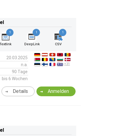
el
1
1
1
Textlink
DeepLink
CSV
20.03.2025
+31
n.a.
90 Tage
bis 6 Wochen
Details
Anmelden
el