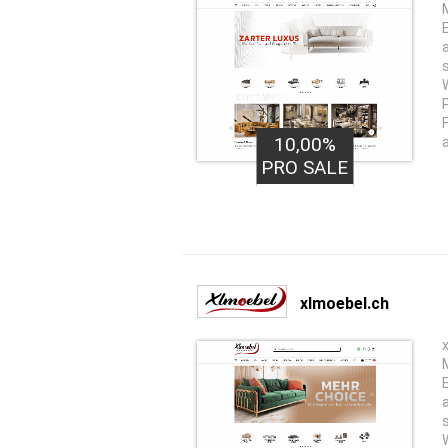
10,00%
PRO SALE
xlmoebel.ch