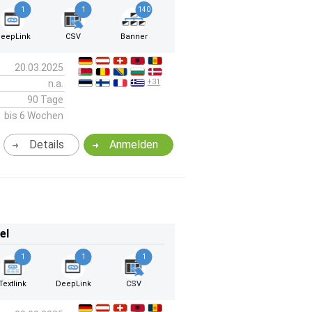
1
1
140
eepLink
CSV
Banner
20.03.2025
+31
n.a.
90 Tage
bis 6 Wochen
Details
Anmelden
el
1
1
1
Textlink
DeepLink
CSV