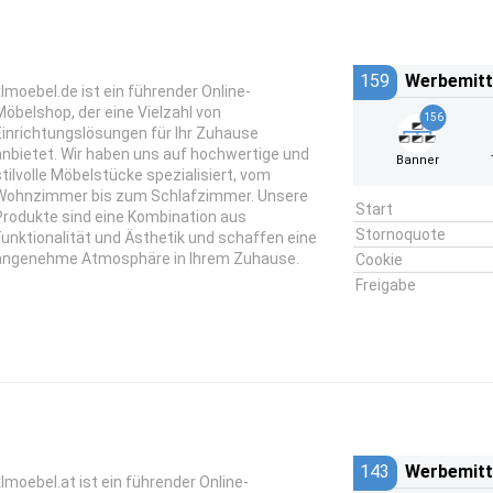
159
Werbemitt
xlmoebel.de ist ein führender Online-
Möbelshop, der eine Vielzahl von
156
Einrichtungslösungen für Ihr Zuhause
anbietet. Wir haben uns auf hochwertige und
Banner
stilvolle Möbelstücke spezialisiert, vom
Wohnzimmer bis zum Schlafzimmer. Unsere
Start
Produkte sind eine Kombination aus
Stornoquote
Funktionalität und Ästhetik und schaffen eine
angenehme Atmosphäre in Ihrem Zuhause.
Cookie
Freigabe
143
Werbemitt
xlmoebel.at ist ein führender Online-