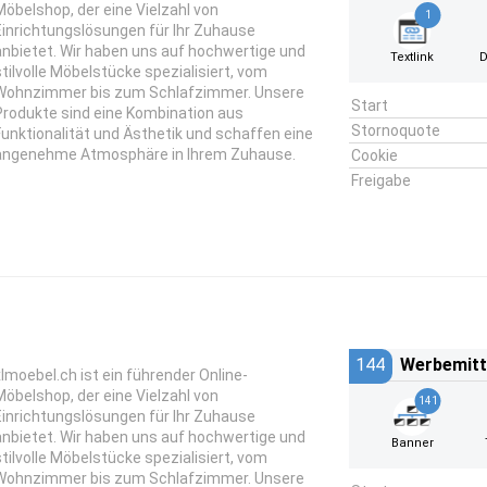
Möbelshop, der eine Vielzahl von
1
Einrichtungslösungen für Ihr Zuhause
anbietet. Wir haben uns auf hochwertige und
Textlink
D
stilvolle Möbelstücke spezialisiert, vom
Wohnzimmer bis zum Schlafzimmer. Unsere
Start
Produkte sind eine Kombination aus
Stornoquote
Funktionalität und Ästhetik und schaffen eine
angenehme Atmosphäre in Ihrem Zuhause.
Cookie
Freigabe
144
Werbemitt
xlmoebel.ch ist ein führender Online-
Möbelshop, der eine Vielzahl von
141
Einrichtungslösungen für Ihr Zuhause
anbietet. Wir haben uns auf hochwertige und
Banner
stilvolle Möbelstücke spezialisiert, vom
Wohnzimmer bis zum Schlafzimmer. Unsere