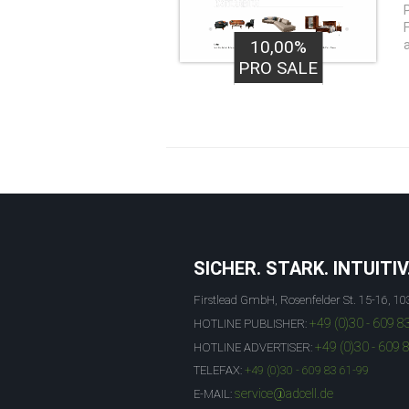
10,00%
PRO SALE
SICHER. STARK. INTUITIV
Firstlead GmbH, Rosenfelder St. 15-16, 10
+49 (0)30 - 609 8
HOTLINE PUBLISHER:
+49 (0)30 - 609 
HOTLINE ADVERTISER:
TELEFAX:
+49 (0)30 - 609 83 61-99
service@adcell.de
E-MAIL: