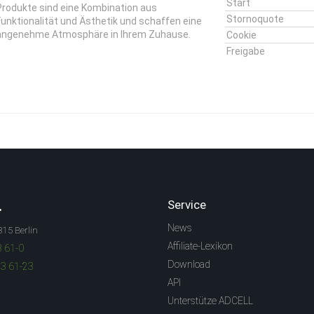
Start
Produkte sind eine Kombination aus
Stornoquote
Funktionalität und Ästhetik und schaffen eine
angenehme Atmosphäre in Ihrem Zuhause.
Cookie
Freigabe
.
Service
News
315 Berlin
Affiliate-Lexikon
3 61-0
Download
83 61-23
API
Unterstütze ADCELL