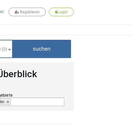
kt
Registrieren
Login
suchen
 (
0
)
Überblick
gebiete
der