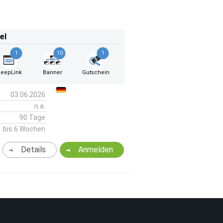
el
1
10
1
eepLink
Banner
Gutschein
03.06.2026
n.a.
90 Tage
bis 6 Wochen
Details
Anmelden