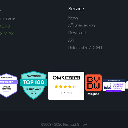
.
Service
News
315 Berlin
Affiliate-Lexikon
3 61-0
Download
83 61-23
API
Unterstütze ADCELL
©2003 - 2026 Firstlead GmbH