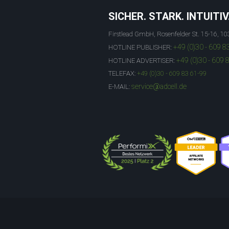
SICHER. STARK. INTUITIV
Firstlead GmbH, Rosenfelder St. 15-16, 10
+49 (0)30 - 609 8
HOTLINE PUBLISHER:
+49 (0)30 - 609 
HOTLINE ADVERTISER:
TELEFAX:
+49 (0)30 - 609 83 61-99
service@adcell.de
E-MAIL: