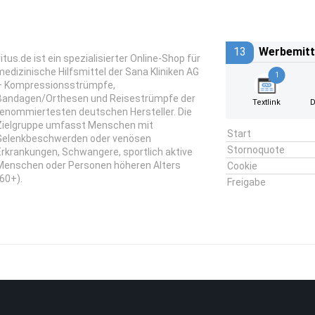
13
Werbemitt
vitus.de ist ein spezialisierter Online-Shop für
medizinische Hilfsmittel der Sana Kliniken AG
1
– Kompressionsstrümpfe,
Bandagen/Orthesen und Reisestrümpfe der
Textlink
D
renommiertesten deutschen Hersteller. Die
Zielgruppe umfasst Menschen mit
Start
Gelenkbeschwerden oder venösen
Stornoquote
Erkrankungen, Schwangere, sportlich aktive
Menschen oder Personen höheren Alters
Cookie
(60+).
Freigabe