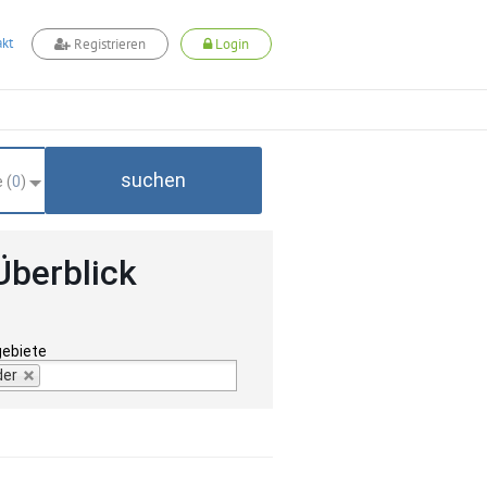
kt
Registrieren
Login
suchen
 (
0
)
Überblick
gebiete
der