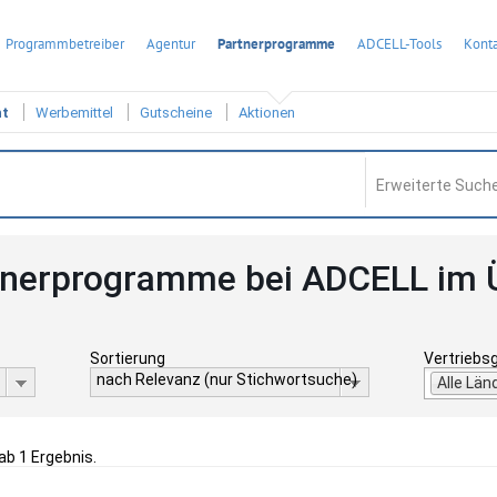
Programmbetreiber
Agentur
Partnerprogramme
ADCELL-Tools
Konta
ht
Werbemittel
Gutscheine
Aktionen
Erweiterte Suche
tnerprogramme bei ADCELL im 
Sortierung
Vertriebs
nach Relevanz (nur Stichwortsuche)
Alle Län
gab 1 Ergebnis.