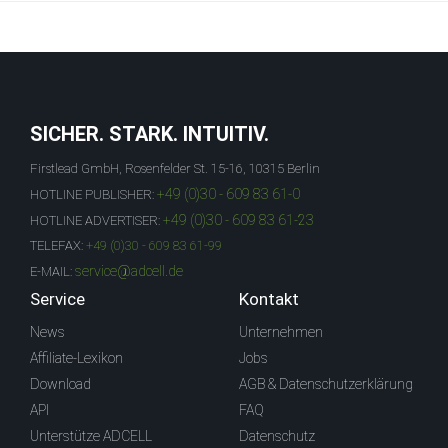
SICHER. STARK. INTUITIV.
Firstlead GmbH, Rosenfelder St. 15-16, 10315 Berlin
+49 (0)30 - 609 83 61-0
HOTLINE PUBLISHER:
+49 (0)30 - 609 83 61-23
HOTLINE ADVERTISER:
TELEFAX:
+49 (0)30 - 609 83 61-99
service@adcell.de
E-MAIL:
Service
Kontakt
News
Unternehmen
Affiliate-Lexikon
Jobs
Download
AGB & Datenschutzerklärung
API
FAQ
Unterstütze ADCELL
Datenschutz