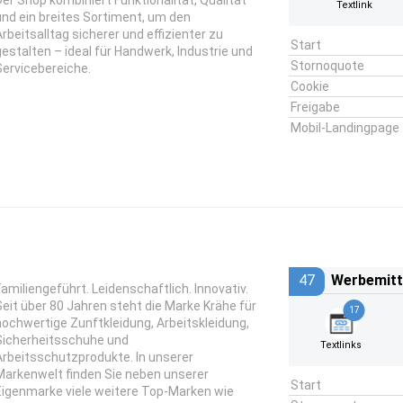
Der Shop kombiniert Funktionalität, Qualität
Textlink
und ein breites Sortiment, um den
Arbeitsalltag sicherer und effizienter zu
Start
gestalten – ideal für Handwerk, Industrie und
Stornoquote
Servicebereiche.
Cookie
Freigabe
Mobil-Landingpage
47
Werbemitt
Familiengeführt. Leidenschaftlich. Innovativ.
Seit über 80 Jahren steht die Marke Krähe für
17
hochwertige Zunftkleidung, Arbeitskleidung,
Sicherheitsschuhe und
Textlinks
Arbeitsschutzprodukte. In unserer
Markenwelt finden Sie neben unserer
Start
Eigenmarke viele weitere Top-Marken wie