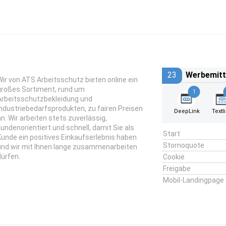
23
Werbemitt
Wir von ATS Arbeitsschutz bieten online ein
großes Sortiment, rund um
1
Arbeitsschutzbekleidung und
Industriebedarfsprodukten, zu fairen Preisen
DeepLink
Textl
an. Wir arbeiten stets zuverlässig,
kundenorientiert und schnell, damit Sie als
Start
Kunde ein positives Einkaufserlebnis haben
Stornoquote
und wir mit Ihnen lange zusammenarbeiten
dürfen.
Cookie
Freigabe
Mobil-Landingpage