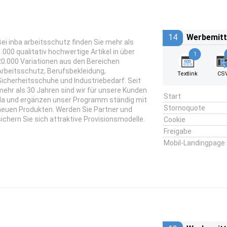
14
Werbemitt
Bei inba arbeitsschutz finden Sie mehr als
1.000 qualitativ hochwertige Artikel in über
1
20.000 Variationen aus den Bereichen
Arbeitsschutz, Berufsbekleidung,
Textlink
CS
Sicherheitsschuhe und Industriebedarf. Seit
mehr als 30 Jahren sind wir für unsere Kunden
Start
da und ergänzen unser Programm ständig mit
Stornoquote
neuen Produkten. Werden Sie Partner und
sichern Sie sich attraktive Provisionsmodelle.
Cookie
Freigabe
Mobil-Landingpage