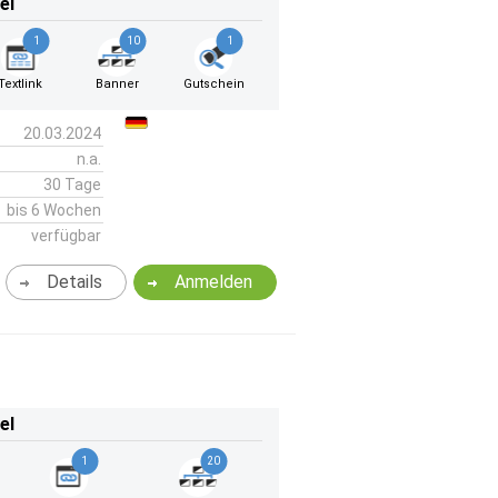
el
1
10
1
Textlink
Banner
Gutschein
20.03.2024
n.a.
30 Tage
bis 6 Wochen
verfügbar
Details
Anmelden
el
1
20