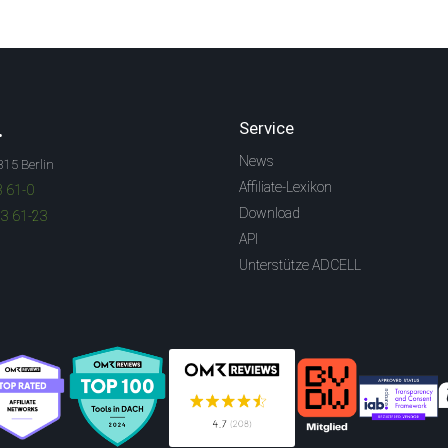
.
Service
News
315 Berlin
Affiliate-Lexikon
3 61-0
Download
83 61-23
API
Unterstütze ADCELL