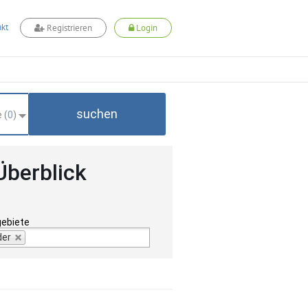
kt
Registrieren
Login
suchen
 (
0
)
Überblick
gebiete
der