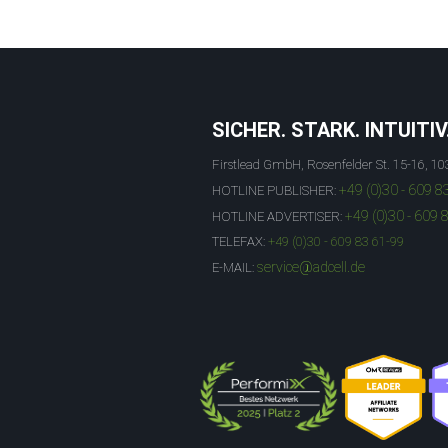
SICHER. STARK. INTUITIV
Firstlead GmbH, Rosenfelder St. 15-16, 10
+49 (0)30 - 609 8
HOTLINE PUBLISHER:
+49 (0)30 - 609 
HOTLINE ADVERTISER:
TELEFAX:
+49 (0)30 - 609 83 61-99
service@adcell.de
E-MAIL: