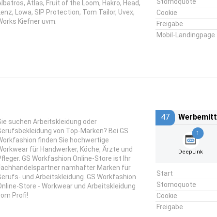
Stornoquote
Albatros, Atlas, Fruit of the Loom, Hakro, Head,
Lenz, Lowa, SIP Protection, Tom Tailor, Uvex,
Cookie
Works Kiefner uvm.
Freigabe
Mobil-Landingpage
47
Werbemitt
Sie suchen Arbeitskleidung oder
Berufsbekleidung von Top-Marken? Bei GS
1
Workfashion finden Sie hochwertige
Workwear für Handwerker, Köche, Ärzte und
DeepLink
Pfleger. GS Workfashion Online-Store ist Ihr
Fachhandelspartner namhafter Marken für
Start
Berufs- und Arbeitskleidung. GS Workfashion
Stornoquote
Online-Store - Workwear und Arbeitskleidung
vom Profi!
Cookie
Freigabe