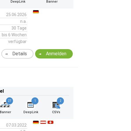
DeepLink
Banner
25.06.2026
n.a.
30 Tage
bis 6 Wochen
verfügbar
Details
Anmelden
el
27
1
2
Banner
DeepLink
CSVs
07.03.2022