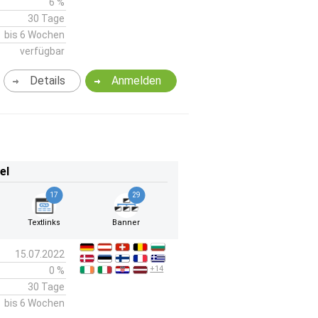
6 %
30 Tage
bis 6 Wochen
verfügbar
Details
Anmelden
el
17
29
Textlinks
Banner
15.07.2022
+14
0 %
30 Tage
bis 6 Wochen