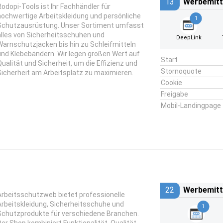
13
Werbemitt
Rodopi-Tools ist Ihr Fachhändler für
hochwertige Arbeitskleidung und persönliche
1
Schutzausrüstung. Unser Sortiment umfasst
alles von Sicherheitsschuhen und
DeepLink
Warnschutzjacken bis hin zu Schleifmitteln
und Klebebändern. Wir legen großen Wert auf
Start
Qualität und Sicherheit, um die Effizienz und
Stornoquote
Sicherheit am Arbeitsplatz zu maximieren.
Cookie
Freigabe
Mobil-Landingpage
22
Werbemitt
Arbeitsschutzweb bietet professionelle
Arbeitskleidung, Sicherheitsschuhe und
1
Schutzprodukte für verschiedene Branchen.