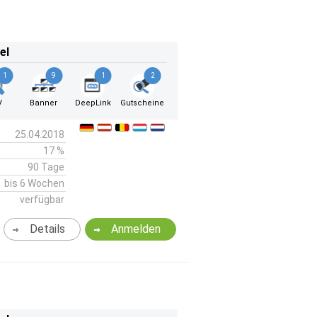
el
1
9
1
2
V
Banner
DeepLink
Gutscheine
25.04.2018
17 %
90 Tage
bis 6 Wochen
verfügbar
Details
Anmelden