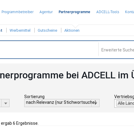
Programmbetreiber
Agentur
Partnerprogramme
ADCELL-Tools
Konta
ht
Werbemittel
Gutscheine
Aktionen
Erweiterte Suche
tnerprogramme bei ADCELL im 
Sortierung
Vertriebs
nach Relevanz (nur Stichwortsuche)
Alle Län
" ergab 6 Ergebnisse.