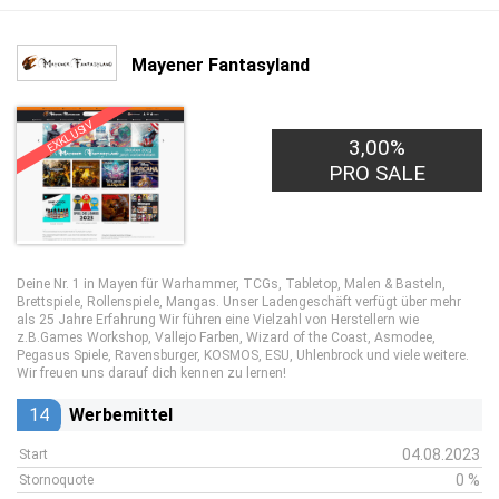
Mayener Fantasyland
EXKLUSIV
3,00%
PRO SALE
Deine Nr. 1 in Mayen für Warhammer, TCGs, Tabletop, Malen & Basteln,
Brettspiele, Rollenspiele, Mangas. Unser Ladengeschäft verfügt über mehr
als 25 Jahre Erfahrung Wir führen eine Vielzahl von Herstellern wie
z.B.Games Workshop, Vallejo Farben, Wizard of the Coast, Asmodee,
Pegasus Spiele, Ravensburger, KOSMOS, ESU, Uhlenbrock und viele weitere.
Wir freuen uns darauf dich kennen zu lernen!
14
Werbemittel
04.08.2023
Start
0 %
Stornoquote