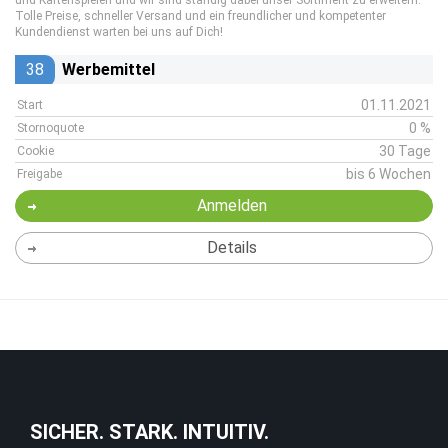
und Kartenspielen und wir sind ständig dabei unser Sortiment zu erweitern.
Tolle Preise, schneller Versand und ein freundlicher und kompetenter
Kundendienst warten bei uns auf Dich!
38
Werbemittel
01.11.2021
Start
0 %
Stornoquote
30 Tage
Cookie
bis 6 Wochen
Freigabe
Anmelden
Details
SICHER. STARK. INTUITIV.