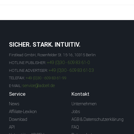
SICHER. STARK. INTUITIV.
Firstlead GmbH, Rosenfelder St. 15-16, 10315 Berlin
+49 (0)30 - 609 83 61-0
HOTLINE PUBLISHER:
+49 (0)30 - 609 83 61-23
HOTLINE ADVERTISER:
TELEFAX:
+49 (0)30 - 609 83 61-99
service@adcell.de
E-MAIL:
Service
Kontakt
News
Unternehmen
Affiliate-Lexikon
Jobs
Download
AGB & Datenschutzerklärung
API
FAQ