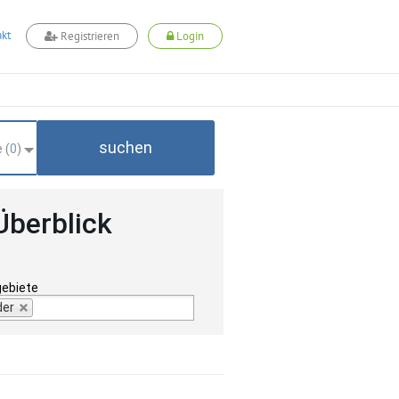
kt
Registrieren
Login
suchen
 (
0
)
Überblick
gebiete
der