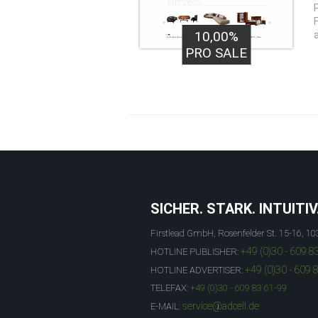
10,00%
PRO SALE
SICHER. STARK. INTUITIV
Firstlead GmbH, Rosenfelder St. 15-16, 10
+49 (0)30 - 609 8
HOTLINE PUBLISHER:
+49 (0)30 - 609 
HOTLINE ADVERTISER:
TELEFAX:
+49 (0)30 - 609 83 61-99
service@adcell.de
E-MAIL: