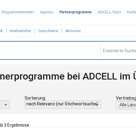
Programmbetreiber
Agentur
Partnerprogramme
ADCELL-Tools
Konta
ht
Werbemittel
Gutscheine
Aktionen
Erweiterte Suche
tnerprogramme bei ADCELL im 
Sortierung
Vertriebs
nach Relevanz (nur Stichwortsuche)
Alle Län
ab 3 Ergebnisse.