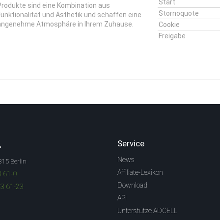
Start
Produkte sind eine Kombination aus
Stornoquote
Funktionalität und Ästhetik und schaffen eine
angenehme Atmosphäre in Ihrem Zuhause.
Cookie
Freigabe
.
Service
News
315 Berlin
Affiliate-Lexikon
3 61-0
Download
83 61-23
API
Unterstütze ADCELL