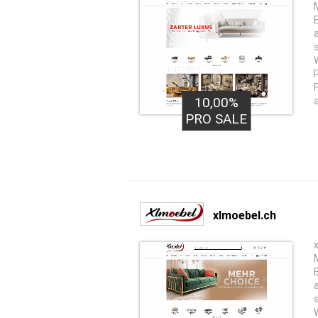
10,00%
PRO SALE
xlmoebel.ch