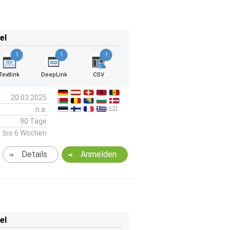
el
1
1
1
Textlink
DeepLink
CSV
20.03.2025
+31
n.a.
90 Tage
bis 6 Wochen
Details
Anmelden
el