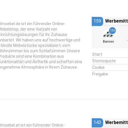
159
Werbemitt
xlmoebel.de ist ein führender Online-
Möbelshop, der eine Vielzahl von
156
Einrichtungslösungen für Ihr Zuhause
anbietet. Wir haben uns auf hochwertige und
Banner
stilvolle Möbelstücke spezialisiert, vom
Wohnzimmer bis zum Schlafzimmer. Unsere
Start
Produkte sind eine Kombination aus
Stornoquote
Funktionalität und Ästhetik und schaffen eine
angenehme Atmosphäre in Ihrem Zuhause.
Cookie
Freigabe
143
Werbemitt
xlmoebel.at ist ein führender Online-