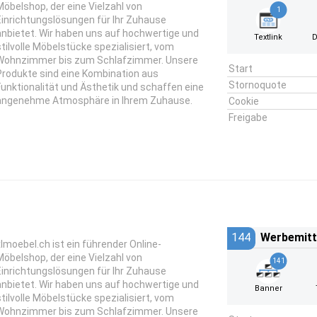
Möbelshop, der eine Vielzahl von
1
Einrichtungslösungen für Ihr Zuhause
anbietet. Wir haben uns auf hochwertige und
Textlink
D
stilvolle Möbelstücke spezialisiert, vom
Wohnzimmer bis zum Schlafzimmer. Unsere
Start
Produkte sind eine Kombination aus
Stornoquote
Funktionalität und Ästhetik und schaffen eine
angenehme Atmosphäre in Ihrem Zuhause.
Cookie
Freigabe
144
Werbemitt
xlmoebel.ch ist ein führender Online-
Möbelshop, der eine Vielzahl von
141
Einrichtungslösungen für Ihr Zuhause
anbietet. Wir haben uns auf hochwertige und
Banner
stilvolle Möbelstücke spezialisiert, vom
Wohnzimmer bis zum Schlafzimmer. Unsere