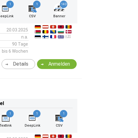
1
1
140
eepLink
CSV
Banner
20.03.2025
+31
n.a.
90 Tage
bis 6 Wochen
Details
Anmelden
el
1
1
1
Textlink
DeepLink
CSV