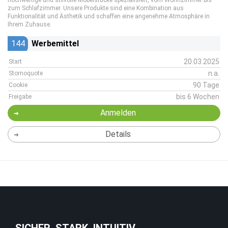
hochwertige und stilvolle Möbelstücke spezialisiert, vom Wohnzimmer bis
zum Schlafzimmer. Unsere Produkte sind eine Kombination aus
Funktionalität und Ästhetik und schaffen eine angenehme Atmosphäre in
Ihrem Zuhause.
144
Werbemittel
20.03.2025
Start
n.a.
Stornoquote
90 Tage
Cookie
bis 6 Wochen
Freigabe
Anmelden
Details