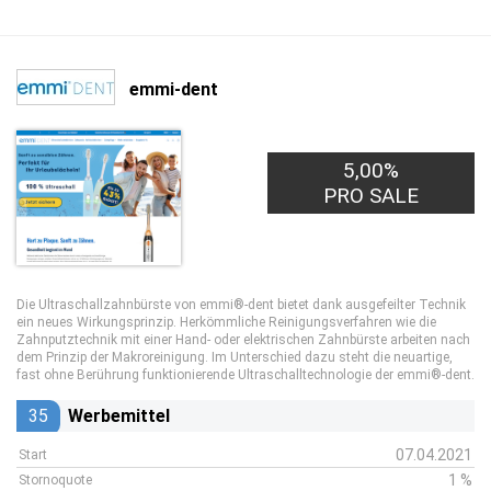
emmi-dent
5,00%
PRO SALE
Die Ultraschallzahnbürste von emmi®-dent bietet dank ausgefeilter Technik
ein neues Wirkungsprinzip. Herkömmliche Reinigungsverfahren wie die
Zahnputztechnik mit einer Hand- oder elektrischen Zahnbürste arbeiten nach
dem Prinzip der Makroreinigung. Im Unterschied dazu steht die neuartige,
fast ohne Berührung funktionierende Ultraschalltechnologie der emmi®-dent.
35
Werbemittel
07.04.2021
Start
1 %
Stornoquote