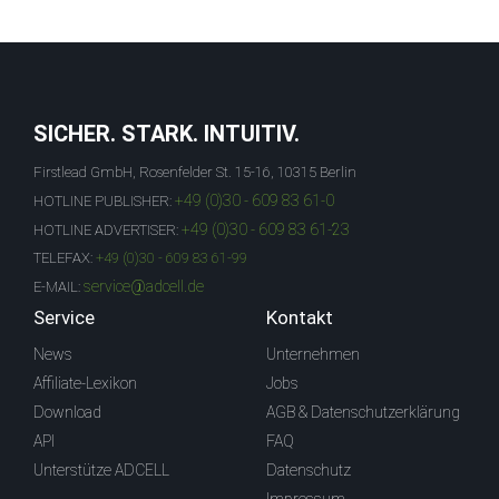
SICHER. STARK. INTUITIV.
Firstlead GmbH, Rosenfelder St. 15-16, 10315 Berlin
+49 (0)30 - 609 83 61-0
HOTLINE PUBLISHER:
+49 (0)30 - 609 83 61-23
HOTLINE ADVERTISER:
TELEFAX:
+49 (0)30 - 609 83 61-99
service@adcell.de
E-MAIL:
Service
Kontakt
News
Unternehmen
Affiliate-Lexikon
Jobs
Download
AGB & Datenschutzerklärung
API
FAQ
Unterstütze ADCELL
Datenschutz