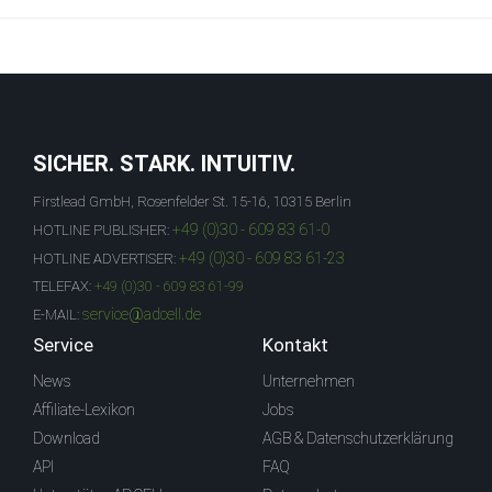
SICHER. STARK. INTUITIV.
Firstlead GmbH, Rosenfelder St. 15-16, 10315 Berlin
+49 (0)30 - 609 83 61-0
HOTLINE PUBLISHER:
+49 (0)30 - 609 83 61-23
HOTLINE ADVERTISER:
TELEFAX:
+49 (0)30 - 609 83 61-99
service@adcell.de
E-MAIL:
Service
Kontakt
News
Unternehmen
Affiliate-Lexikon
Jobs
Download
AGB & Datenschutzerklärung
API
FAQ