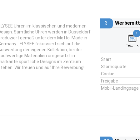
3
Werbemitt
ELYSEE Uhren im klassischen und modernen
Design. Sämtliche Uhren werden in Düsseldorf
1
produziert gemäß unter dem Motto: Made in
Germany - ELYSEE fokussiert sich auf die
Textlink
Ausweitung der eigenen Kollektion, bei der
hochwertige Materialien umgesetzt in
Start
markante sportliche Designs im Zentrum
Stornoquote
stehen. Wir freuen uns auf Ihre Bewerbung!
Cookie
Freigabe
Mobil-Landingpage