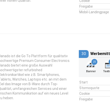
einer hohen Qualität.
Cookie
Freigabe
Mobil-Landingpage
30
Werbemitt
Janado
ist die Go To Plattform für qualitativ
hochwertige Premium Consumer Electronics.
25
Janado bietet eine große Auswahl
hochwertigster refurbished
Banner
Textl
Elektronikartikel wie z.B. Smartphones,
Tablets, Watches, Laptops etc. an mit dem
Start
Ziel das Image von B-Ware durch Top-
Stornoquote
Qualität, umfangreichen Services und einer
frischen Kommunikation auf ein neues Level
Cookie
zu heben.
Freigabe