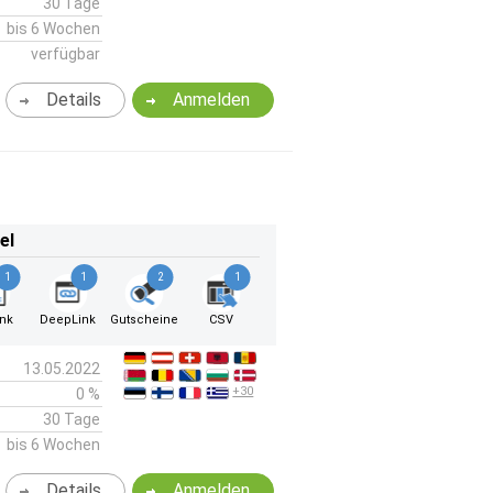
30 Tage
bis 6 Wochen
verfügbar
Details
Anmelden
el
1
1
2
1
ink
DeepLink
Gutscheine
CSV
13.05.2022
+30
0 %
30 Tage
bis 6 Wochen
Details
Anmelden