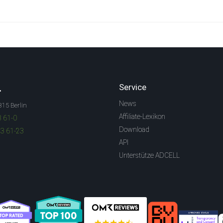
.
Service
News
315 Berlin
Affiliate-Lexikon
3 61-0
Download
83 61-23
API
Unterstütze ADCELL