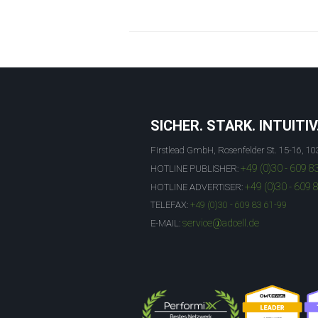
SICHER. STARK. INTUITIV
Firstlead GmbH, Rosenfelder St. 15-16, 10
+49 (0)30 - 609 8
HOTLINE PUBLISHER:
+49 (0)30 - 609 
HOTLINE ADVERTISER:
TELEFAX:
+49 (0)30 - 609 83 61-99
service@adcell.de
E-MAIL: