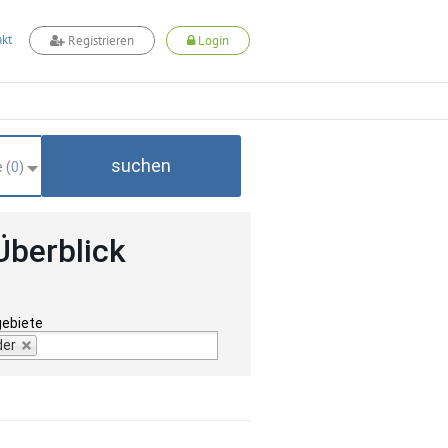
kt
Registrieren
Login
suchen
 (
0
)
Überblick
gebiete
der