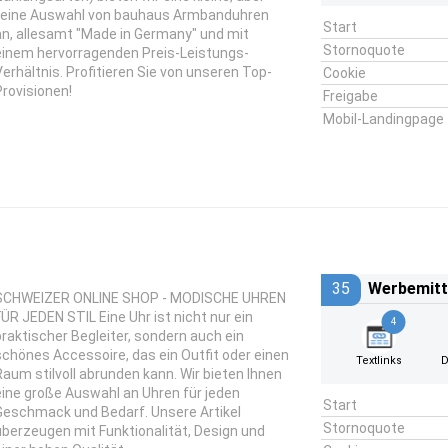
feine Auswahl von bauhaus Armbanduhren
Start
an, allesamt "Made in Germany" und mit
Stornoquote
einem hervorragenden Preis-Leistungs-
Verhältnis. Profitieren Sie von unseren Top-
Cookie
Provisionen!
Freigabe
Mobil-Landingpage
35
Werbemitt
SCHWEIZER ONLINE SHOP - MODISCHE UHREN
FÜR JEDEN STIL Eine Uhr ist nicht nur ein
4
praktischer Begleiter, sondern auch ein
schönes Accessoire, das ein Outfit oder einen
Textlinks
D
Raum stilvoll abrunden kann. Wir bieten Ihnen
eine große Auswahl an Uhren für jeden
Start
Geschmack und Bedarf. Unsere Artikel
Stornoquote
überzeugen mit Funktionalität, Design und