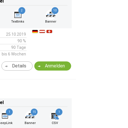
el
2
10
Textlinks
Banner
25.10.2019
90 %
90 Tage
bis 6 Wochen
Details
Anmelden
el
1
15
1
eepLink
Banner
CSV