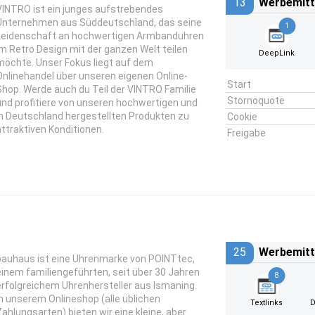
13
Werbemitt
VINTRO ist ein junges aufstrebendes
Unternehmen aus Süddeutschland, das seine
1
Leidenschaft an hochwertigen Armbanduhren
im Retro Design mit der ganzen Welt teilen
DeepLink
möchte. Unser Fokus liegt auf dem
Onlinehandel über unseren eigenen Online-
Start
Shop. Werde auch du Teil der VINTRO Familie
Stornoquote
und profitiere von unseren hochwertigen und
in Deutschland hergestellten Produkten zu
Cookie
attraktiven Konditionen.
Freigabe
25
Werbemitt
bauhaus ist eine Uhrenmarke von POINTtec,
einem familiengeführten, seit über 30 Jahren
8
erfolgreichem Uhrenhersteller aus Ismaning.
In unserem Onlineshop (alle üblichen
Textlinks
D
Zahlungsarten) bieten wir eine kleine, aber