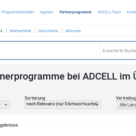
Programmbetreiber
Agentur
Partnerprogramme
ADCELL-Tools
Konta
ht
Werbemittel
Gutscheine
Aktionen
Erweiterte Suche
tnerprogramme bei ADCELL im 
Sortierung
Vertriebs
nach Relevanz (nur Stichwortsuche)
Alle Län
rgebnisse.