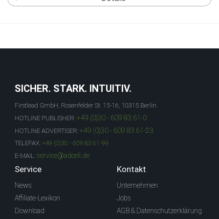
SICHER. STARK. INTUITIV.
Firstlead GmbH, Rosenfelder St. 15-16, 10315 Berlin
+49 (0)30 - 609 83 61-0
HOTLINE PUBLISHER:
+49 (0)30 - 609 83 61-23
HOTLINE ADVERTISER:
TELEFAX:
+49 (0)30 - 609 83 61-99
service@adcell.de
E-MAIL:
Service
Kontakt
News
Unternehmen
Affiliate-Lexikon
Jobs
Download
AGB & Datenschutzerklärung