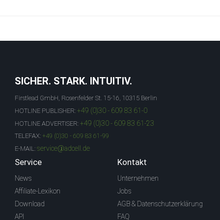
SICHER. STARK. INTUITIV.
Firstlead GmbH, Rosenfelder St. 15-16, 10315 Berlin
+49 (0)30 - 609 83 61-0
HOTLINE PUBLISHER:
+49 (0)30 - 609 83 61-23
HOTLINE ADVERTISER:
TELEFAX:
+49 (0)30 - 609 83 61-99
service@adcell.de
E-MAIL:
Service
Kontakt
News
Unternehmen
Affiliate-Lexikon
Jobs
Download
AGB & Datenschutzerklärung
API
FAQ