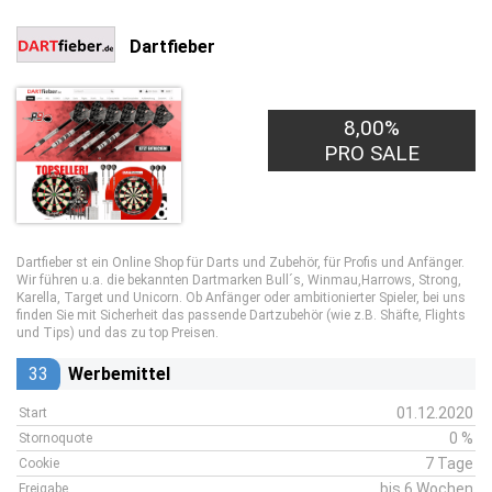
Dartfieber
8,00%
PRO SALE
Dartfieber st ein Online Shop für Darts und Zubehör, für Profis und Anfänger.
Wir führen u.a. die bekannten Dartmarken Bull´s, Winmau,Harrows, Strong,
Karella, Target und Unicorn. Ob Anfänger oder ambitionierter Spieler, bei uns
finden Sie mit Sicherheit das passende Dartzubehör (wie z.B. Shäfte, Flights
und Tips) und das zu top Preisen.
33
Werbemittel
01.12.2020
Start
0 %
Stornoquote
7 Tage
Cookie
bis 6 Wochen
Freigabe