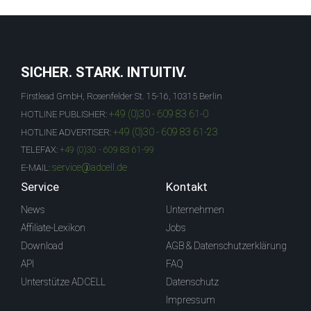
SICHER. STARK. INTUITIV.
Firstlead GmbH, Rosenfelder St. 15-16, 10315 Berlin
+49 (0)30 - 609 83 61-0
HOTLINE PUBLISHER:
+49 (0)30 - 609 83 61-23
HOTLINE ADVERTISER:
TELEFAX:
+49 (0)30 - 609 83 61-99
service@adcell.de
E-MAIL:
Service
Kontakt
News
Unternehmen
Affiliate-Lexikon
Jobs
Download
AGB & Datenschutzerklärung
API
FAQ
Unterstütze ADCELL
Datenschutz
Impressum