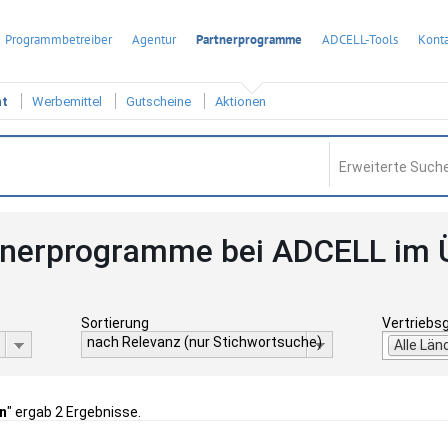
Programmbetreiber
Agentur
Partnerprogramme
ADCELL-Tools
Konta
ht
Werbemittel
Gutscheine
Aktionen
Erweiterte Suche
tnerprogramme bei ADCELL im 
Sortierung
Vertriebs
nach Relevanz (nur Stichwortsuche)
Alle Län
n
" ergab 2 Ergebnisse.