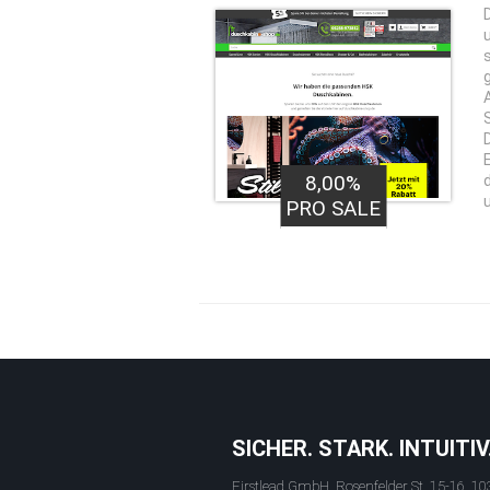
8,00%
PRO SALE
SICHER. STARK. INTUITIV
Firstlead GmbH, Rosenfelder St. 15-16, 10