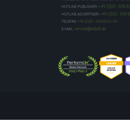
+49 (0)30 - 609 8
HOTLINE PUBLISHER:
+49 (0)30 - 609 
HOTLINE ADVERTISER:
TELEFAX:
+49 (0)30 - 609 83 61-99
service@adcell.de
E-MAIL: