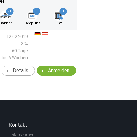
el
30
1
1
Banner
DeepLink
CSV
12.02.2019
3 %
60 Tage
bis 6 Wochen
Details
Anmelden
Kontakt
Unternehmen