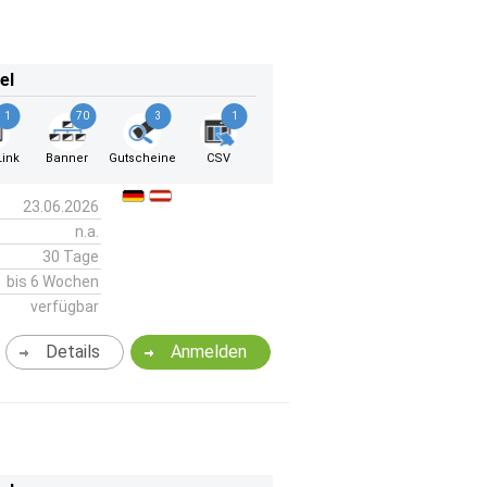
el
1
70
3
1
ink
Banner
Gutscheine
CSV
23.06.2026
n.a.
30 Tage
bis 6 Wochen
verfügbar
Details
Anmelden