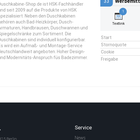
33
Werbemitt
Duschkabine-Shop.de ist HSK-Fachhändler
und seit 2009 auf die Produkte von HSK
1
spezialisiert. Neben den Duschkabinen
gehören auch Bad-Heizkörper, Dusch-
Textlink
Armaturen, Handbrausen, Duschwannen und
Spiegelschränke zum Sortiment. Die
Start
Duschkabinen sind individuell konfigurierbar.
Stornoquote
Es wird ein Aufmaß- und Montage-Service
deutschlandweit angeboten. Hoher Design-
Cookie
und Modernitäts-Anspruch füs Badezimmer.
Freigabe
.
Service
News
315 Berlin