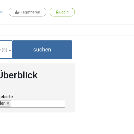
kt
Registrieren
Login
suchen
 (
0
)
Überblick
gebiete
der