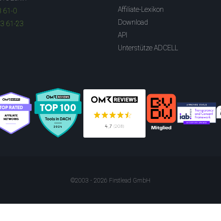
Affiliate-Lexikon
3 61-0
Download
83 61-23
API
Unterstütze ADCELL
©2003 - 2026 Firstlead GmbH