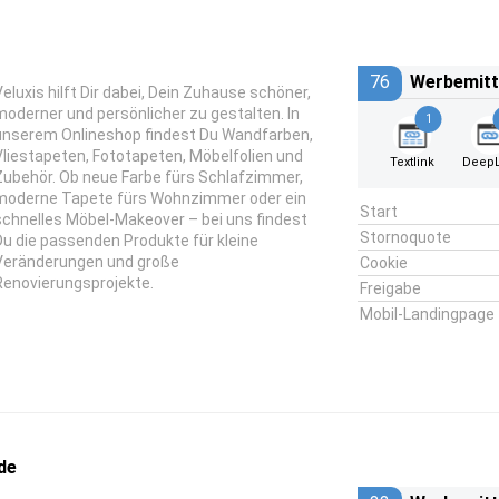
76
Werbemitt
Veluxis hilft Dir dabei, Dein Zuhause schöner,
moderner und persönlicher zu gestalten. In
1
unserem Onlineshop findest Du Wandfarben,
Vliestapeten, Fototapeten, Möbelfolien und
Textlink
DeepL
Zubehör. Ob neue Farbe fürs Schlafzimmer,
moderne Tapete fürs Wohnzimmer oder ein
Start
schnelles Möbel-Makeover – bei uns findest
Stornoquote
Du die passenden Produkte für kleine
Veränderungen und große
Cookie
Renovierungsprojekte.
Freigabe
Mobil-Landingpage
de