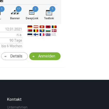
el
1
17
1
1
L
Banner
DeepLink
Textlink
12.01.2021
+31
n.a.
90 Tage
bis 6 Wochen
Details
Anmelden
Kontakt
Unternehmen