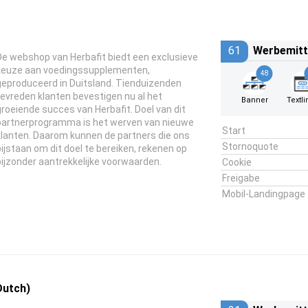
61
Werbemitt
De webshop van Herbafit biedt een exclusieve
keuze aan voedingssupplementen,
48
geproduceerd in Duitsland. Tienduizenden
tevreden klanten bevestigen nu al het
Banner
Textli
groeiende succes van Herbafit. Doel van dit
partnerprogramma is het werven van nieuwe
Start
klanten. Daarom kunnen de partners die ons
Stornoquote
bijstaan om dit doel te bereiken, rekenen op
bijzonder aantrekkelijke voorwaarden.
Cookie
Freigabe
Mobil-Landingpage
Dutch)