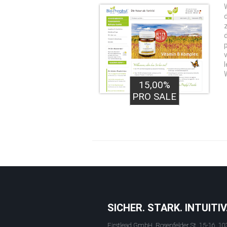
W
15,00%
PRO SALE
SICHER. STARK. INTUITIV
Firstlead GmbH, Rosenfelder St. 15-16, 10