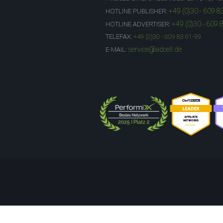
+49 (0)30 - 609 8
HOTLINE PUBLISHER:
+49 (0)30 - 609 
HOTLINE ADVERTISER:
TELEFAX:
+49 (0)30 - 609 83 61-99
service@adcell.de
E-MAIL: