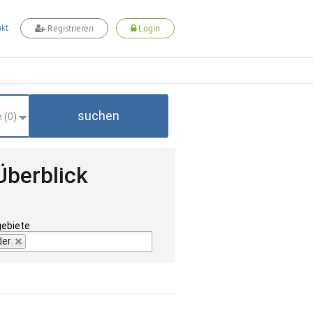
kt
Registrieren
Login
suchen
 (
0
)
Überblick
gebiete
der