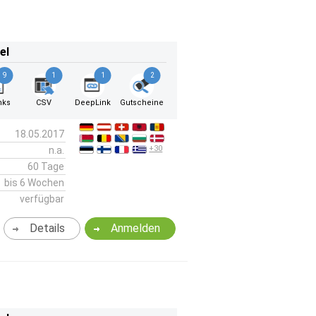
el
9
1
1
2
nks
CSV
DeepLink
Gutscheine
18.05.2017
+30
n.a.
60 Tage
bis 6 Wochen
verfügbar
Details
Anmelden