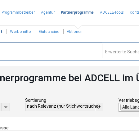
Programmbetreiber
Agentur
Partnerprogramme
ADCELL-Tools
Konta
ht
Werbemittel
Gutscheine
Aktionen
Erweiterte Suche
tnerprogramme bei ADCELL im 
Sortierung
Vertriebs
nach Relevanz (nur Stichwortsuche)
Alle Län
isse.