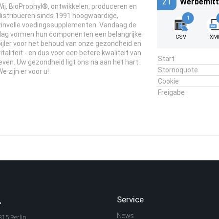
21
Werbemitt
Wij, BioProphyl®, ontwikkelen, produceren en
distribueren sinds 1991 hoogwaardige,
1
zinvolle voedingssupplementen. Vandaag de
dag vormen hun componenten een belangrijke
CSV
XM
pijler voor het behoud van onze gezondheid en
vitaliteit - en dus voor een betere kwaliteit van
Start
leven. Uw gezondheid ligt ons na aan het hart.
Stornoquote
e zijn er voor u!
Cookie
Freigabe
.
Service
News
315 Berlin