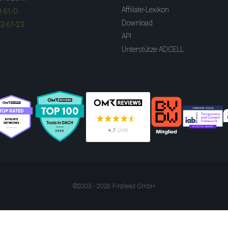
Affiliate-Lexikon
3 61-0
Download
83 61-23
API
Unterstütze ADCELL
©2003 - 2026 Firstlead GmbH