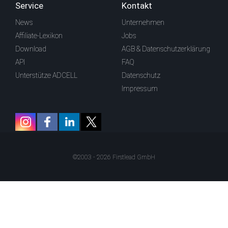
Service
Kontakt
News
Unternehmen
Affiliate-Lexikon
Jobs
Download
AGB & Datenschutzerklärung
API
FAQ
Unterstütze ADCELL
Datenschutz
Impressum
©2003 - 2026 Firstlead GmbH