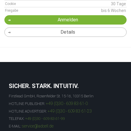
30 Tage
Cookie
bis 6 Wochen
Freigabe
Anmelden
Details
SICHER. STARK. INTUITIV.
Firstlead GmbH, Rosenfelder St. 15-16, 10315 Berlin
+49 (0)30 - 609 83 61-0
HOTLINE PUBLISHER:
+49 (0)30 - 609 83 61-23
HOTLINE ADVERTISER:
TELEFAX:
+49 (0)30 - 609 83 61-99
service@adcell.de
E-MAIL: