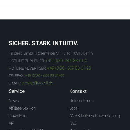
SICHER. STARK. INTUITIV.
Firstlead GmbH, Rosenfelder St. 15-16, 10315 Berlin
+49 (0)30 - 609 83 61-0
HOTLINE PUBLISHER:
+49 (0)30 - 609 83 61-23
HOTLINE ADVERTISER:
TELEFAX:
+49 (0)30 - 609 83 61-99
service@adcell.de
E-MAIL:
Service
Kontakt
News
Unternehmen
Affiliate-Lexikon
Jobs
Download
AGB & Datenschutzerklärung
API
FAQ