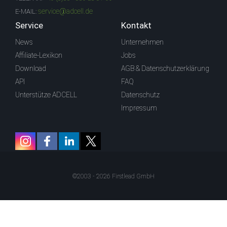
service@adcell.de
E-MAIL:
Service
Kontakt
News
Unternehmen
Affiliate-Lexikon
Jobs
Download
AGB & Datenschutzerklärung
API
FAQ
Unterstütze ADCELL
Datenschutz
Impressum
©2003 - 2026 Firstlead GmbH