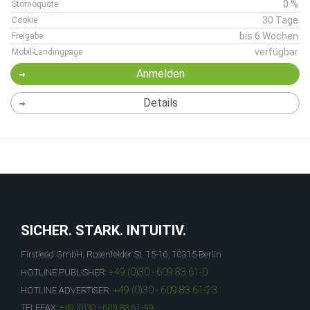
0 %
Stornoquote
30 Tage
Cookie
bis 6 Wochen
Freigabe
verfügbar
Mobil-Landingpage
Anmelden
Details
SICHER. STARK. INTUITIV.
Firstlead GmbH, Rosenfelder St. 15-16, 10315 Berlin
+49 (0)30 - 609 83 61-0
HOTLINE PUBLISHER:
+49 (0)30 - 609 83 61-23
HOTLINE ADVERTISER:
TELEFAX:
+49 (0)30 - 609 83 61-99