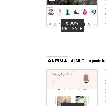
6,00%
PRO SALE
ALMUT - organic l