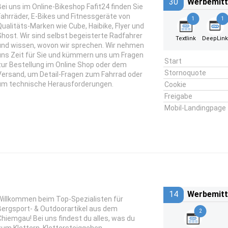
30
Werbemitt
Bei uns im Online-Bikeshop Fafit24 finden Sie
Fahrräder, E-Bikes und Fitnessgeräte von
1
1
Qualitäts-Marken wie Cube, Haibike, Flyer und
Ghost. Wir sind selbst begeisterte Radfahrer
Textlink
DeepLin
und wissen, wovon wir sprechen. Wir nehmen
uns Zeit für Sie und kümmern uns um Fragen
Start
zur Bestellung im Online Shop oder dem
Stornoquote
Versand, um Detail-Fragen zum Fahrrad oder
um technische Herausforderungen.
Cookie
Freigabe
Mobil-Landingpage
14
Werbemitt
Willkommen beim Top-Spezialisten für
Bergsport- & Outdoorartikel aus dem
2
Chiemgau! Bei uns findest du alles, was du