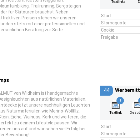
zum Klettern, Klettersteiggehen,
Textlinks
D
Mountainbiking, Trailrunning, Bergsteigen
oder für Skitouren brauchst. Neben
Start
attraktiven Preisen stehen wir unseren
Stornoquote
Kunden stets mit einer professionellen und
persönlichen Beratung zur Seite.
Cookie
Freigabe
amps
44
Werbemitt
ALMUT von Wildheim ist handgemachte
Designleuchten aus natürlichen Materialien.
1
Entdecke jetzt unsere nachhaltigen Leuchten
aus Naturmaterialien wie Merino-Wollfilz,
Textlink
DeepL
Stein, Eiche, Walnuss, Kork und weiteren, die
perfekt zu deinem Lifestyle passen. Wir
Start
freuen uns auf und wünschen viel Erfolg bei
Stornoquote
der Bewerbung!