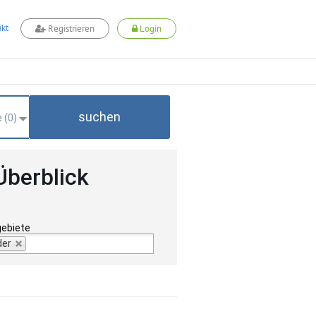
kt
Registrieren
Login
suchen
 (
0
)
Überblick
gebiete
der