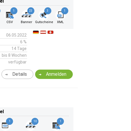
el
1
23
3
1
k
CSV
Banner
Gutscheine
XML
06.05.2022
6 %
14 Tage
bis 8 Wochen
verfügbar
Details
Anmelden
el
1
10
1