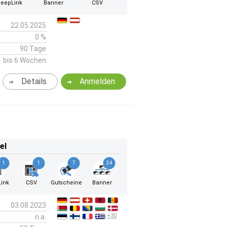
eepLink
Banner
CSV
22.05.2025
0 %
90 Tage
bis 6 Wochen
Details
Anmelden
el
1
1
7
34
ink
CSV
Gutscheine
Banner
03.08.2023
+30
n.a.