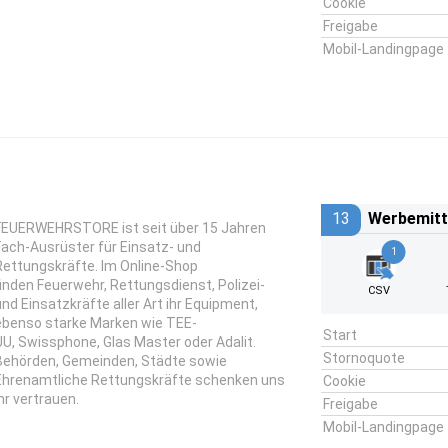
Cookie
Freigabe
Mobil-Landingpage
13
Werbemitt
FEUERWEHRSTORE ist seit über 15 Jahren
Fach-Ausrüster für Einsatz- und
1
Rettungskräfte. Im Online-Shop
finden Feuerwehr, Rettungsdienst, Polizei-
CSV
und Einsatzkräfte aller Art ihr Equipment,
ebenso starke Marken wie TEE-
Start
UU, Swissphone, Glas Master oder Adalit.
Stornoquote
Behörden, Gemeinden, Städte sowie
Ehrenamtliche Rettungskräfte schenken uns
Cookie
ihr vertrauen.
Freigabe
Mobil-Landingpage