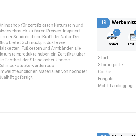
19
Werbemitt
Onlineshop für zertifizierten Naturstein und
Modeschmuck zu fairen Preisen. Inspiriert
15
von der Schönheit und Kraft der Natur. Der
Shop bietet Schmuckprodukte wie
Banner
Textl
Halsketten, Fußketten und Armbänder, alle
Natursteinprodukte haben ein Zertifikat über
Start
die Echtheit der Steine anbei. Unsere
Stornoquote
Schmuckstücke werden aus
umweltfreundlichen Materialien von höchster
Cookie
Qualität gefertigt.
Freigabe
Mobil-Landingpage