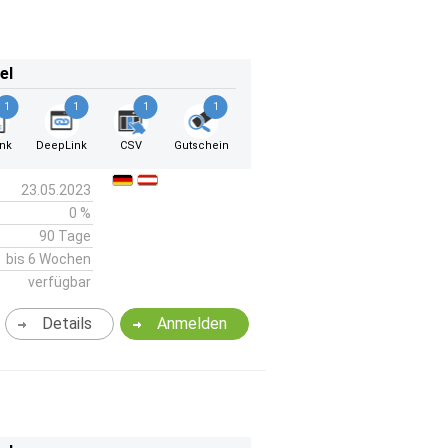
el
1
1
1
1
ink
DeepLink
CSV
Gutschein
23.05.2023
0 %
90 Tage
bis 6 Wochen
verfügbar
Details
Anmelden