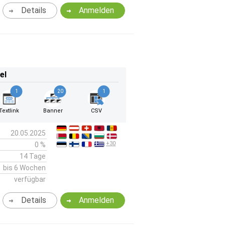
Details
Anmelden
el
1
20
1
Textlink
Banner
CSV
20.05.2025
+30
0 %
14 Tage
bis 6 Wochen
verfügbar
Details
Anmelden