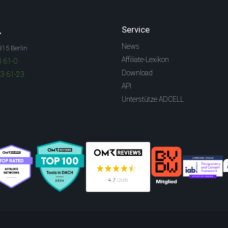
.
Service
News
315 Berlin
Affiliate-Lexikon
3 61-0
Download
83 61-23
API
Unterstütze ADCELL