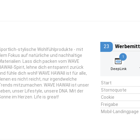
23
Werbemitt
Sportlich-stylische Wohlfühlprodukte - mit
dem Fokus auf natürliche und nachhaltige
1
Materialien. Lass dich packen vom WAVE
HAWAII-Spirit, lehne dich entspannt zurück
DeepLink
und fühle dich wohl! WAVE HAWAII ist für alle,
denen es nicht reicht, nur irgendwelche
Start
Trends mitzumachen. WAVE HAWAII ist unser
Stornoquote
Leben, unser Lifestyle, unsere DNA. Mit der
Sonne im Herzen. Life is great!
Cookie
Freigabe
Mobil-Landingpage