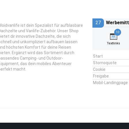
27
Werbemitt
Woidvanlife ist dein Spezialist für aufblasbare
Dachzelte und Vanlife-Zubehör. Unser Shop
10
bietet dir innovative Dachzelte, die sich
schnell und unkompliziert aufbauen lassen
Textlinks
und höchsten Komfort für deine Reisen
bieten. Ergänzt wird das Sortiment durch
Start
passendes Camping- und Outdoor-
Stornoquote
Equipment, das dein mobiles Abenteuer
perfekt macht.
Cookie
Freigabe
Mobil-Landingpage