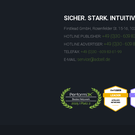
SICHER. STARK. INTUITIV
Firstlead GmbH, Rosenfelder St. 15-16, 10
+49 (0)30 - 609 8
HOTLINE PUBLISHER:
+49 (0)30 - 609 
HOTLINE ADVERTISER:
TELEFAX:
+49 (0)30 - 609 83 61-99
service@adcell.de
E-MAIL: