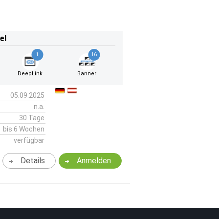
el
1
16
DeepLink
Banner
05.09.2025
n.a.
30 Tage
bis 6 Wochen
verfügbar
Details
Anmelden