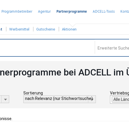
Programmbetreiber
Agentur
Partnerprogramme
ADCELL-Tools
Konta
ht
Werbemittel
Gutscheine
Aktionen
Erweiterte Suche
tnerprogramme bei ADCELL im 
Sortierung
Vertriebs
nach Relevanz (nur Stichwortsuche)
Alle Län
bnisse.