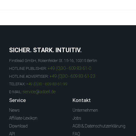
SICHER. STARK. INTUITIV.
Firstlead GmbH, Rosenfelder St. 15-16, 10315 Berlin
+49 (0)30 - 609 83 61-0
HOTLINE PUBLISHER:
+49 (0)30 - 609 83 61-23
HOTLINE ADVERTISER:
TELEFAX:
+49 (0)30 - 609 83 61-99
service@adcell.de
E-MAIL:
Service
Kontakt
News
Unternehmen
Affiliate-Lexikon
Jobs
Download
AGB & Datenschutzerklärung
API
FAQ