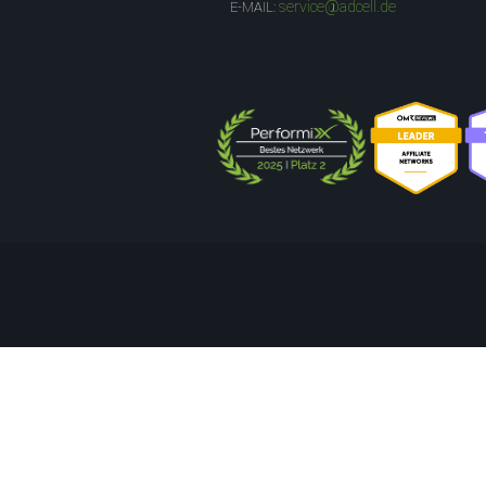
service@adcell.de
E-MAIL: