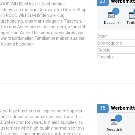
23
Werbemitt
GOOD WILHELM bietet Nachhaltige
Lederwaren made in Germany. Im Online-Shop
1
von GOOD WILHELM finden Sie klug
durchdachte, charmant-elegante Taschen,
DeepLink
Textl
Etuis und Accessoires aus bestem, pflanzlich
gegerbten Vachetta Leder, das wir direkt von
Start
zwei traditionellen Familienbetrieben aus der
Stornoquote
Toskana beziehen.
Cookie
Freigabe
15
Werbemitt
Steeltoyz has been an experienced supplier
and producer of unusual sex toys from the
1
BDSM sector for years, but also supplies its
customers with high-quality normal sex toys
DeepLink
of all kinds. The company's customers rely