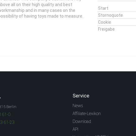
above all on their high quality and best
Start
workmanship and in many cases on the
Stornoquote
possibility of having toys made to measure.
Cookie
Freigabe
.
Service
News
315 Berlin
Affiliate-Lexikon
3 61-0
Download
83 61-23
API