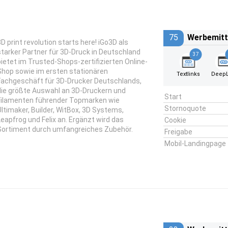
75
Werbemitt
3D print revolution starts here! iGo3D als
starker Partner für 3D-Druck in Deutschland
37
bietet im Trusted-Shops-zertifizierten Online-
Shop sowie im ersten stationären
Textlinks
DeepL
Fachgeschäft für 3D-Drucker Deutschlands,
die größte Auswahl an 3D-Druckern und
Start
Filamenten führender Topmarken wie
Stornoquote
Ultimaker, Builder, WitBox, 3D Systems,
Leapfrog und Felix an. Ergänzt wird das
Cookie
Sortiment durch umfangreiches Zubehör.
Freigabe
Mobil-Landingpage