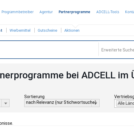
Programmbetreiber
Agentur
Partnerprogramme
ADCELL-Tools
Konta
ht
Werbemittel
Gutscheine
Aktionen
Erweiterte Suche
tnerprogramme bei ADCELL im 
Sortierung
Vertriebs
nach Relevanz (nur Stichwortsuche)
Alle Län
bnisse.