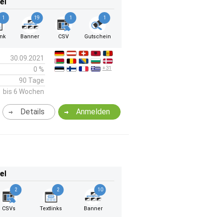
el
1
19
1
1
ink
Banner
CSV
Gutschein
30.09.2021
+31
0 %
90 Tage
bis 6 Wochen
Details
Anmelden
el
2
2
10
CSVs
Textlinks
Banner