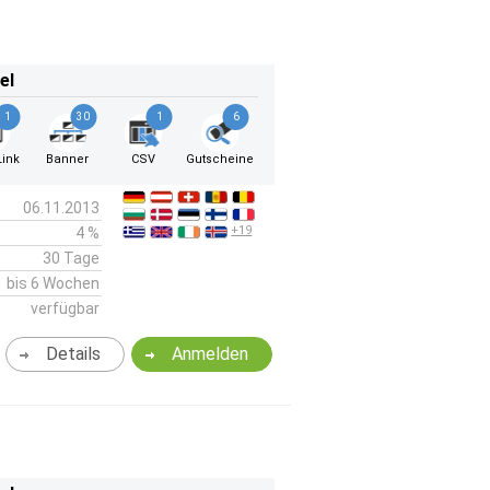
el
1
30
1
6
ink
Banner
CSV
Gutscheine
06.11.2013
+19
4 %
30 Tage
bis 6 Wochen
verfügbar
Details
Anmelden