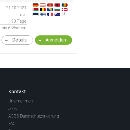
21.10.2021
+31
n.a.
90 Tage
bis 6 Wochen
Details
Anmelden
Kontakt
Unternehmen
Jobs
AGB & Datenschutzerklärung
FAQ