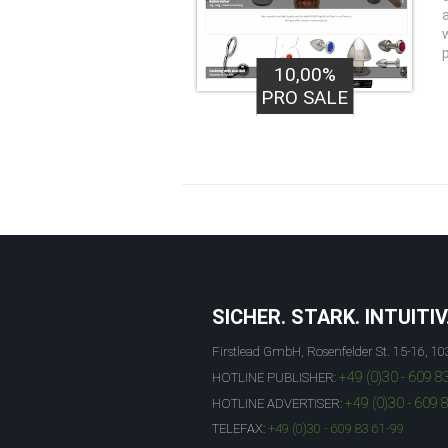
10,00%
PRO SALE
SICHER. STARK. INTUITIV
Firstlead GmbH, Rosenfelder St. 15-16, 10
+49 (0)30 - 609 8
HOTLINE PUBLISHER:
+49 (0)30 - 609 
HOTLINE ADVERTISER:
TELEFAX:
+49 (0)30 - 609 83 61-99