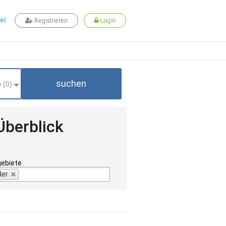
kt
Registrieren
Login
suchen
 (
0
)
Überblick
gebiete
der