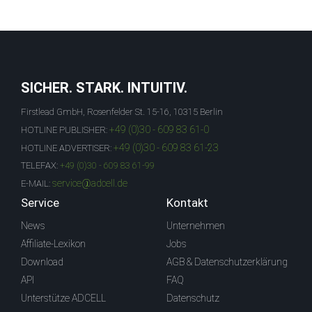
SICHER. STARK. INTUITIV.
Firstlead GmbH, Rosenfelder St. 15-16, 10315 Berlin
+49 (0)30 - 609 83 61-0
HOTLINE PUBLISHER:
+49 (0)30 - 609 83 61-23
HOTLINE ADVERTISER:
TELEFAX:
+49 (0)30 - 609 83 61-99
service@adcell.de
E-MAIL:
Service
Kontakt
News
Unternehmen
Affiliate-Lexikon
Jobs
Download
AGB & Datenschutzerklärung
API
FAQ
Unterstütze ADCELL
Datenschutz