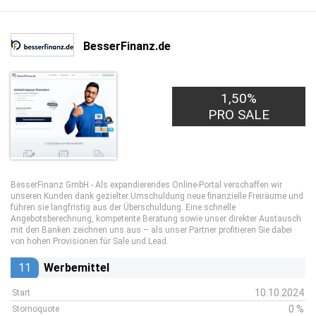
BesserFinanz.de
1,50%
1,00€
PRO LEAD
PRO SALE
BesserFinanz GmbH - Als expandierendes Online-Portal verschaffen wir
unseren Kunden dank gezielter Umschuldung neue finanzielle Freiräume und
führen sie langfristig aus der Überschuldung. Eine schnelle
Angebotsberechnung, kompetente Beratung sowie unser direkter Austausch
mit den Banken zeichnen uns aus – als unser Partner profitieren Sie dabei
von hohen Provisionen für Sale und Lead.
11
Werbemittel
10.10.2024
Start
0 %
Stornoquote