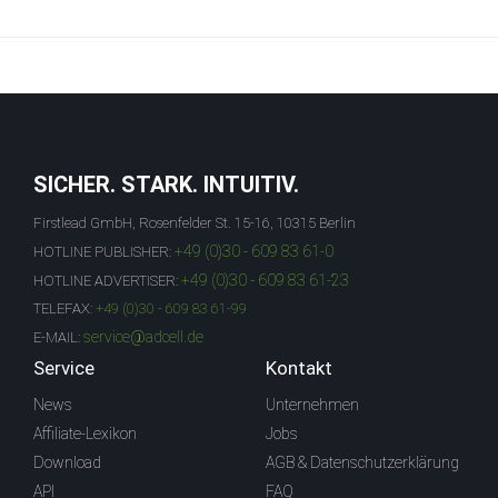
SICHER. STARK. INTUITIV.
Firstlead GmbH, Rosenfelder St. 15-16, 10315 Berlin
+49 (0)30 - 609 83 61-0
HOTLINE PUBLISHER:
+49 (0)30 - 609 83 61-23
HOTLINE ADVERTISER:
TELEFAX:
+49 (0)30 - 609 83 61-99
service@adcell.de
E-MAIL:
Service
Kontakt
News
Unternehmen
Affiliate-Lexikon
Jobs
Download
AGB & Datenschutzerklärung
API
FAQ