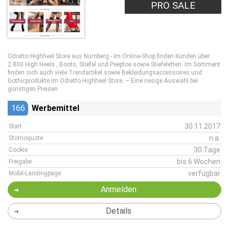
PRO SALE
Odretto Highheel Store aus Nürnberg - Im Online-Shop finden Kunden über
2.800 High Heels , Boots, Stiefel und Peeptoe sowie Stiefeletten. Im Sortiment
finden sich auch viele Trendartikel sowie Bekleidungsaccessoires und
Gothicprodukte im Odretto Highheel Store. – Eine riesige Auswahl bei
günstigen Preisen.
166
Werbemittel
30.11.2017
Start
n.a.
Stornoquote
30 Tage
Cookie
bis 6 Wochen
Freigabe
verfügbar
Mobil-Landingpage
Anmelden
Details