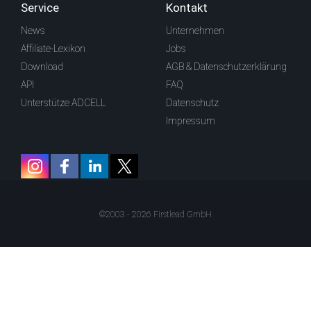
Service
Kontakt
News
Unternehmen
Affiliate-Lexikon
Jobs
Download
AGB & Datenschutzerklärung
API
FAQ
Unterstütze ADCELL
Datenschutz
Impressum
©2003 - 2026 Firstlead GmbH