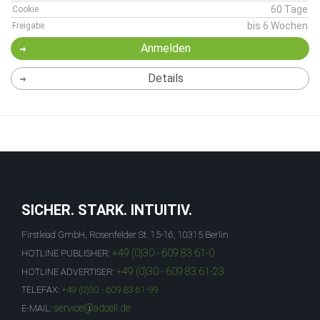
60 Tage
Cookie
bis 6 Wochen
Freigabe
Anmelden
Details
SICHER. STARK. INTUITIV.
Firstlead GmbH, Rosenfelder St. 15-16, 10315 Berlin
+49 (0)30 - 609 83 61-0
HOTLINE PUBLISHER:
+49 (0)30 - 609 83 61-23
HOTLINE ADVERTISER:
TELEFAX:
+49 (0)30 - 609 83 61-99
service@adcell.de
E-MAIL: