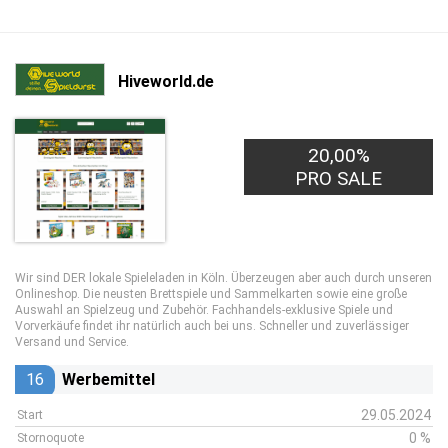
Hiveworld.de
20,00%
PRO SALE
Wir sind DER lokale Spieleladen in Köln. Überzeugen aber auch durch unseren
Onlineshop. Die neusten Brettspiele und Sammelkarten sowie eine große
Auswahl an Spielzeug und Zubehör. Fachhandels-exklusive Spiele und
Vorverkäufe findet ihr natürlich auch bei uns. Schneller und zuverlässiger
Versand und Service.
16
Werbemittel
29.05.2024
Start
0 %
Stornoquote