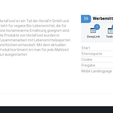
36
Werbemitt
HistaFood ist ein Teil der HistaFit GmbH und
steht für vegane Bio-Lebensmittel, die für
1
eine histaminarme Ernährung geeignet sind.
Die Produkte von HistaFood wurden in
DeepLink
Textl
Zusammenarbeit mit Lebensmittelexperten
und Köchen entwickelt. Mit dem aktuellen
Start
Produktsortiment ist man für jede Mahlzeit
Stornoquote
gut ausgestattet.
Cookie
Freigabe
Mobil-Landingpage