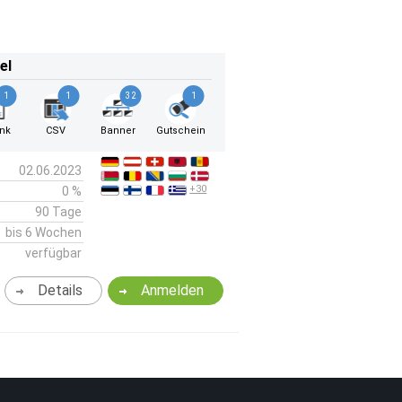
el
1
1
32
1
ink
CSV
Banner
Gutschein
02.06.2023
+30
0 %
90 Tage
bis 6 Wochen
verfügbar
Details
Anmelden