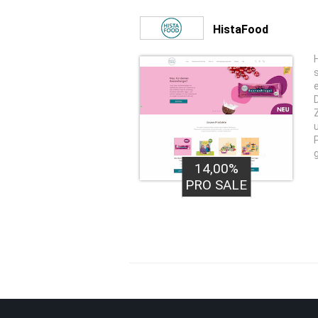
HistaFood
14,00%
PRO SALE