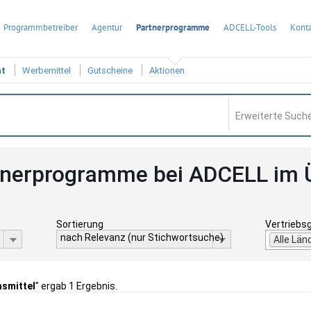
Programmbetreiber
Agentur
Partnerprogramme
ADCELL-Tools
Konta
ht
Werbemittel
Gutscheine
Aktionen
Erweiterte Suche
tnerprogramme bei ADCELL im 
Sortierung
Vertriebs
nach Relevanz (nur Stichwortsuche)
Alle Län
nsmittel
" ergab 1 Ergebnis.