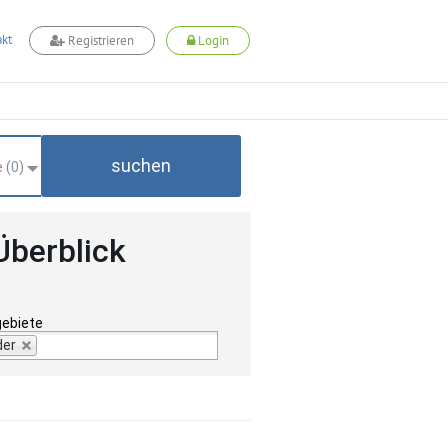
kt
Registrieren
Login
suchen
 (
0
)
Überblick
gebiete
der