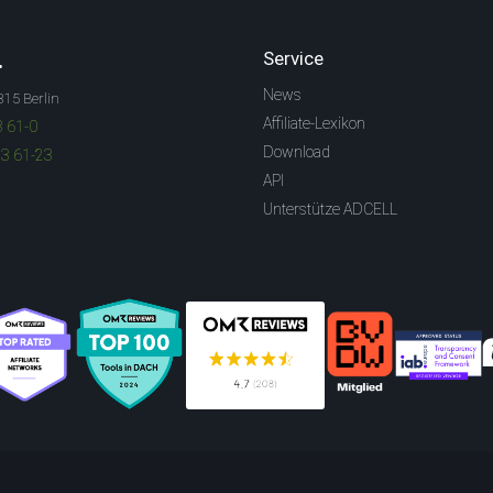
.
Service
News
315 Berlin
Affiliate-Lexikon
3 61-0
Download
83 61-23
API
Unterstütze ADCELL