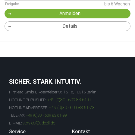
bis 6 Wochen
Freigabe
Anmelden
Details
SICHER. STARK. INTUITIV.
Firstlead GmbH, Rosenfelder St. 15-16, 10315 Berlin
+49 (0)30 - 609 83 61-0
HOTLINE PUBLISHER:
+49 (0)30 - 609 83 61-23
HOTLINE ADVERTISER:
TELEFAX:
+49 (0)30 - 609 83 61-99
service@adcell.de
E-MAIL:
Service
Kontakt