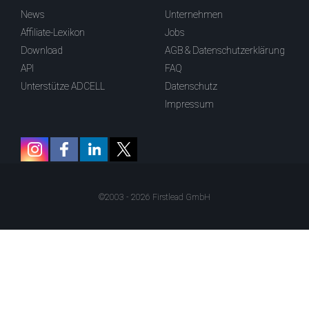
News
Unternehmen
Affiliate-Lexikon
Jobs
Download
AGB & Datenschutzerklärung
API
FAQ
Unterstütze ADCELL
Datenschutz
Impressum
©2003 - 2026 Firstlead GmbH