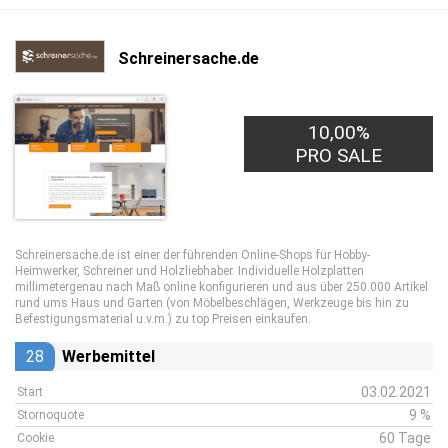
Schreinersache.de
10,00%
PRO SALE
Schreinersache.de ist einer der führenden Online-Shops für Hobby-
Heimwerker, Schreiner und Holzliebhaber. Individuelle Holzplatten
millimetergenau nach Maß online konfigurieren und aus über 250.000 Artikel
rund ums Haus und Garten (von Möbelbeschlägen, Werkzeuge bis hin zu
Befestigungsmaterial u.v.m.) zu top Preisen einkaufen.
28
Werbemittel
03.02.2021
Start
9 %
Stornoquote
60 Tage
Cookie