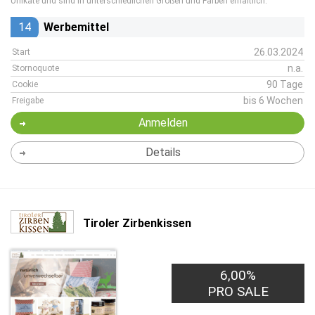
Unikate und sind in unterschiedlichen Größen und Farben erhältlich.
14
Werbemittel
26.03.2024
Start
n.a.
Stornoquote
90 Tage
Cookie
bis 6 Wochen
Freigabe
Anmelden
Details
Tiroler Zirbenkissen
6,00%
PRO SALE