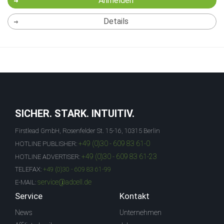
Anmelden
Details
SICHER. STARK. INTUITIV.
Firstlead GmbH, Rosenfelder St. 15-16, 10315 Berlin
+49 (0)30 - 609 83 61-0
HOTLINE PUBLISHER:
+49 (0)30 - 609 83 61-23
HOTLINE ADVERTISER:
TELEFAX:
+49 (0)30 - 609 83 61-99
service@adcell.de
E-MAIL:
Service
Kontakt
News
Unternehmen