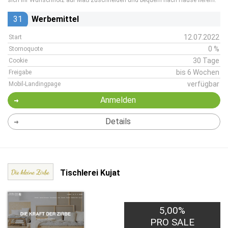
sich Ihr Wunschholz auf Maß zuschneiden und bequem nach Hause liefern.
31
Werbemittel
12.07.2022
Start
0 %
Stornoquote
30 Tage
Cookie
bis 6 Wochen
Freigabe
verfügbar
Mobil-Landingpage
Anmelden
Details
Tischlerei Kujat
5,00%
PRO SALE