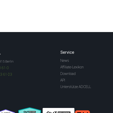
.
Service
News
315 Berlin
Affiliate-Lexikon
3 61-0
Download
83 61-23
API
Unterstütze ADCELL