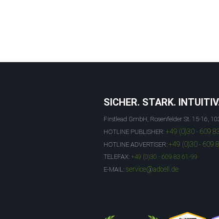
SICHER. STARK. INTUITIV
Firstlead GmbH, Rosenfelder St. 15-16, 10
+49 (0)30 - 609 8
HOTLINE PUBLISHER:
+49 (0)30 - 609 
HOTLINE ADVERTISER:
TELEFAX:
+49 (0)30 - 609 83 61-99
service@adcell.de
E-MAIL: