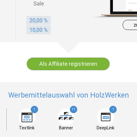
Sale
20,00 %
z
10,00 %
Als Affiliate registrieren
Werbemittelauswahl von HolzWerken
1
11
1
Textlink
Banner
DeepLink