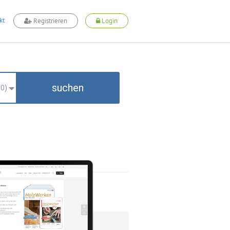
kt
Registrieren
Login
suchen
(
0
)