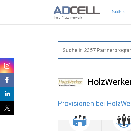
Publisher
the affiliate network
HolzWerke
Provisionen bei HolzWe