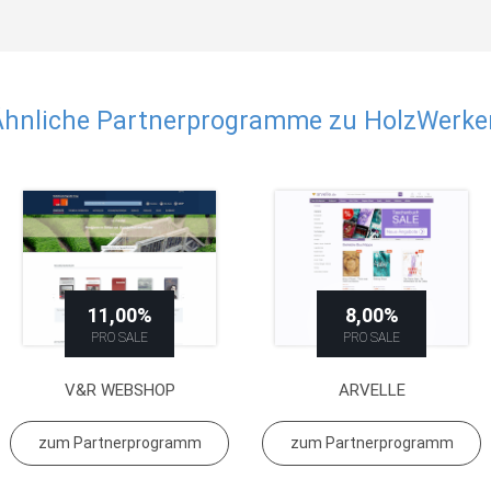
Ähnliche Partnerprogramme zu HolzWerke
11,00%
8,00%
PRO SALE
PRO SALE
V&R WEBSHOP
ARVELLE
zum Partnerprogramm
zum Partnerprogramm