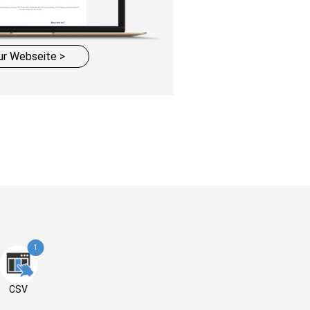
ur Webseite >
1
CSV