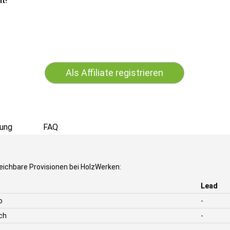
it!
Als Affiliate registrieren
ung
FAQ
eichbare Provisionen bei HolzWerken:
Lead
o
-
ch
-