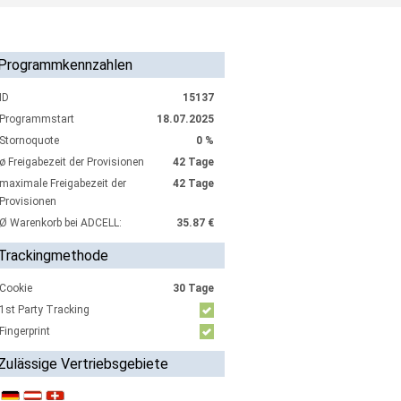
Programmkennzahlen
ID
15137
Programmstart
18.07.2025
Stornoquote
0 %
ø Freigabezeit der Provisionen
42 Tage
maximale Freigabezeit der
42 Tage
Provisionen
Ø Warenkorb bei ADCELL:
35.87 €
Trackingmethode
Cookie
30 Tage
1st Party Tracking
Fingerprint
Zulässige Vertriebsgebiete