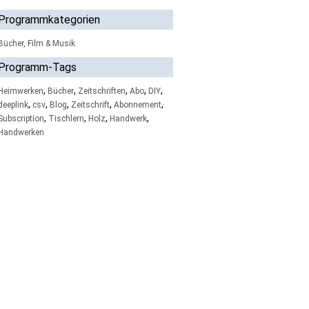
Programmkategorien
Bücher, Film & Musik
Programm-Tags
,
,
,
,
,
Heimwerken
Bücher
Zeitschriften
Abo
DIY
,
,
,
,
,
deeplink
csv
Blog
Zeitschrift
Abonnement
,
,
,
,
Subscription
Tischlern
Holz
Handwerk
Handwerken