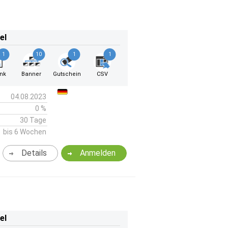
el
1
10
1
1
ink
Banner
Gutschein
CSV
04.08.2023
0 %
30 Tage
bis 6 Wochen
Details
Anmelden
el