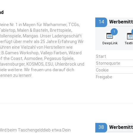
nd
14
Werbemitt
Deine Nr. 1 in Mayen für Warhammer, TCGs,
Tabletop, Malen & Basteln, Brettspiele,
1
Rollenspiele, Mangas. Unser Ladengeschäft
verfügt über mehr als 25 Jahre Erfahrung Wir
DeepLink
Textl
führen eine Vielzahl von Herstellern wie
z.B.Games Workshop, Vallejo Farben, Wizard
Start
of the Coast, Asmodee, Pegasus Spiele,
Stornoquote
Ravensburger, KOSMOS, ESU, Uhlenbrock und
viele weitere. Wir freuen uns darauf dich
Cookie
kennen zu lernen!
Freigabe
38
Werbemitt
Wird beim Taschengelddieb etwa Dein