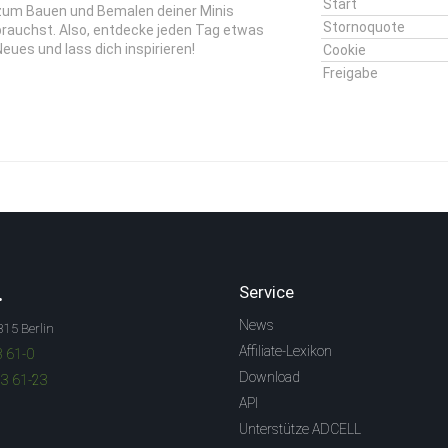
Start
zum Bauen und Bemalen deiner Minis
Stornoquote
brauchst. Also, entdecke jeden Tag etwas
Neues und lass dich inspirieren!
Cookie
Freigabe
.
Service
News
315 Berlin
Affiliate-Lexikon
3 61-0
Download
83 61-23
API
Unterstütze ADCELL