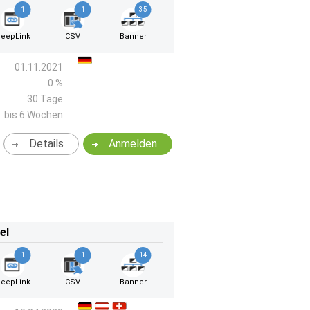
1
1
35
eepLink
CSV
Banner
01.11.2021
0 %
30 Tage
bis 6 Wochen
Details
Anmelden
el
1
1
14
eepLink
CSV
Banner