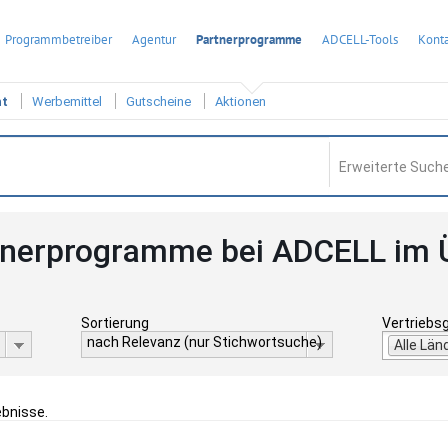
Programmbetreiber
Agentur
Partnerprogramme
ADCELL-Tools
Konta
ht
Werbemittel
Gutscheine
Aktionen
Erweiterte Suche
tnerprogramme bei ADCELL im 
Sortierung
Vertriebs
nach Relevanz (nur Stichwortsuche)
Alle Län
ebnisse.