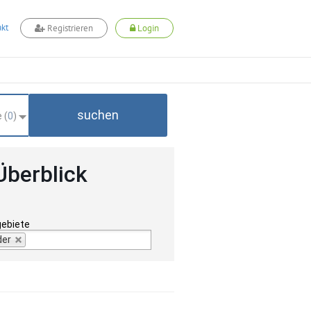
kt
Registrieren
Login
suchen
 (
0
)
Überblick
gebiete
der