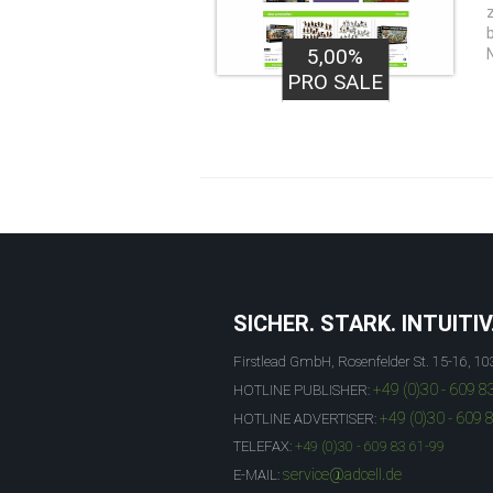
5,00%
PRO SALE
SICHER. STARK. INTUITIV
Firstlead GmbH, Rosenfelder St. 15-16, 10
+49 (0)30 - 609 8
HOTLINE PUBLISHER:
+49 (0)30 - 609 
HOTLINE ADVERTISER:
TELEFAX:
+49 (0)30 - 609 83 61-99
service@adcell.de
E-MAIL: