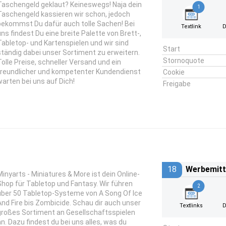
Taschengeld geklaut? Keineswegs! Naja dein
1
Taschengeld kassieren wir schon, jedoch
bekommst Du dafür auch tolle Sachen! Bei
Textlink
D
uns findest Du eine breite Palette von Brett-,
Tabletop- und Kartenspielen und wir sind
Start
ständig dabei unser Sortiment zu erweitern.
Stornoquote
Tolle Preise, schneller Versand und ein
freundlicher und kompetenter Kundendienst
Cookie
warten bei uns auf Dich!
Freigabe
18
Werbemitt
Minyarts - Miniatures & More ist dein Online-
Shop für Tabletop und Fantasy. Wir führen
2
über 50 Tabletop-Systeme von A Song Of Ice
And Fire bis Zombicide. Schau dir auch unser
Textlinks
D
großes Sortiment an Gesellschaftsspielen
an. Dazu findest du bei uns alles, was du