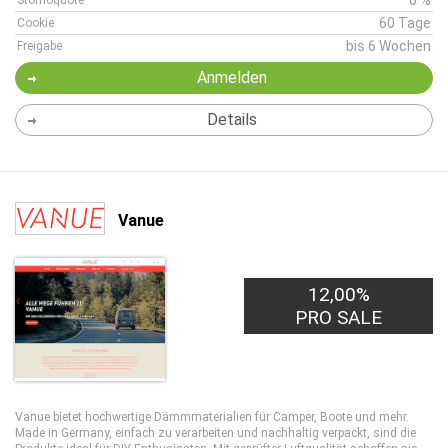
0 %
Stornoquote
60 Tage
Cookie
bis 6 Wochen
Freigabe
Anmelden
Details
Vanue
12,00%
PRO SALE
Vanue bietet hochwertige Dämmmaterialien für Camper, Boote und mehr.
Made in Germany, einfach zu verarbeiten und nachhaltig verpackt, sind die