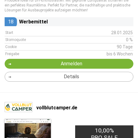
Produkte ideal für DIY-Enthusiasten. Mit geprüfter Luftqualität schaffen sie
ein perfektes Raumklima. Perfekt für Partner, die nachhaltige und praktische
Lösungen für Ausbauprojekte aufzeigen möchten!
18
Werbemittel
28.01.2025
Start
0 %
Stornoquote
90 Tage
Cookie
bis 6 Wochen
Freigabe
Anmelden
Details
vollblutcamper.de
10,00%
PRO SALE