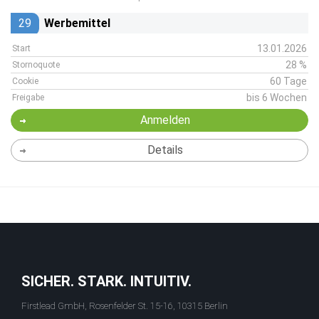
29
Werbemittel
13.01.2026
Start
28 %
Stornoquote
60 Tage
Cookie
bis 6 Wochen
Freigabe
Anmelden
Details
SICHER. STARK. INTUITIV.
Firstlead GmbH, Rosenfelder St. 15-16, 10315 Berlin