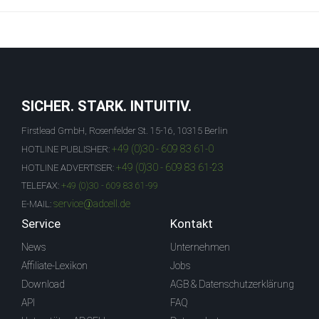
SICHER. STARK. INTUITIV.
Firstlead GmbH, Rosenfelder St. 15-16, 10315 Berlin
+49 (0)30 - 609 83 61-0
HOTLINE PUBLISHER:
+49 (0)30 - 609 83 61-23
HOTLINE ADVERTISER:
TELEFAX:
+49 (0)30 - 609 83 61-99
service@adcell.de
E-MAIL:
Service
Kontakt
News
Unternehmen
Affiliate-Lexikon
Jobs
Download
AGB & Datenschutzerklärung
API
FAQ