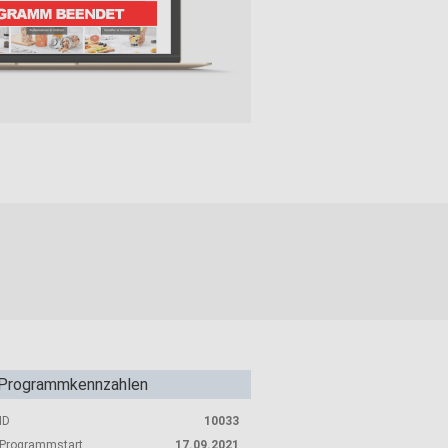
Programmkennzahlen
ID
10033
Programmstart
17.09.2021