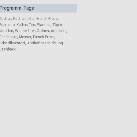
Programm-Tags
,
,
,
Kochen
Küchenhelfer
French Press
,
,
,
,
,
Espresso
Kaffee
Tee
Pfannen
Töpfe
,
,
,
,
Karaffen
Wasserfilter
Ordnen
Angebote
,
,
,
Geschenke
Messer
French Press
,
Schnellkochtopf
Antihaftbeschichtung
Cashback