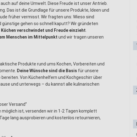
 auch auf deine Umwelt. Diese Freude ist unser Antrieb.
ng. Das ist die Grundlage für unsere Produkte, Ideen und
ude früher vermisst. Wir fragten uns: Wieso sind
d günstige gehen so schnell kaputt? Wir gründeten
n Küchen verschwindet und Freude einzieht
.
em Menschen im Mittelpunkt
und wir tragen unseren
praktische Produkte rund ums Kochen, Vorbereiten und
momente.
Deine Wünsche sind die Basis
für unsere
de bereiten. Von Küchenhelfern und Kochgeschirr über
Hause und unterwegs – du kannst alle kulinarischen
oser Versand”
e möglich ist, versenden wir in 1-2 Tagen komplett
 Tage lang ausprobieren und kostenlos retournieren,