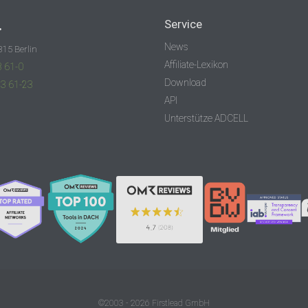
.
Service
News
315 Berlin
Affiliate-Lexikon
3 61-0
Download
83 61-23
API
Unterstütze ADCELL
©2003 - 2026 Firstlead GmbH