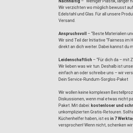
Nachhaltig
– “Weniger Plastik, länger h
Wir verzichten wo möglich bewusst auf 
Edelstahl und Glas. Für all unsere Prod
Versand.
Anspruchsvoll
– “Beste Materialien und
Wir sind Teil der Initiative “Fairness i
direkt an dich weiter. Dabei kannst du
Leidenschaftlich
– “Für dich da – mit
Wir lieben was wir tun. Deshalb ist uns
einfach an oder schreibe uns – wir ver
Dein Service-Rundum-Sorglos-Paket
Wir wollen keine komplexen Bestellpro
Diskussionen, wenn mal etwas nicht pa
Paket. Mit dabei:
kostenloser und schn
unkomplizierten Gratis-Retouren. Sollt
Küchenhelfer haben, ist es
in 7 Werkt
versprochen! Wenn nicht, schenken wir 