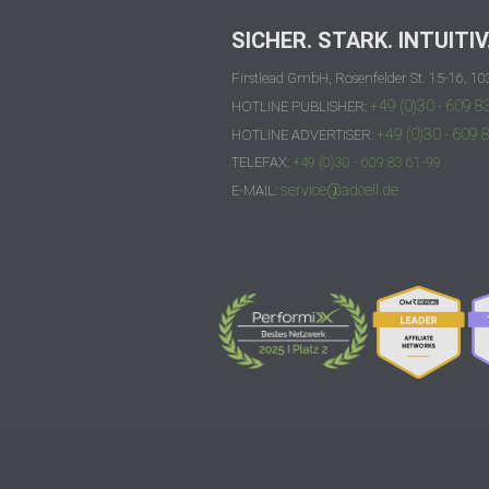
SICHER. STARK. INTUITIV
Firstlead GmbH, Rosenfelder St. 15-16, 10
+49 (0)30 - 609 8
HOTLINE PUBLISHER:
+49 (0)30 - 609 
HOTLINE ADVERTISER:
TELEFAX:
+49 (0)30 - 609 83 61-99
service@adcell.de
E-MAIL: