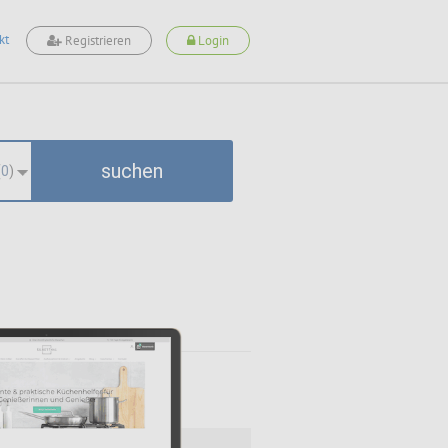
kt
Registrieren
Login
suchen
(
0
)