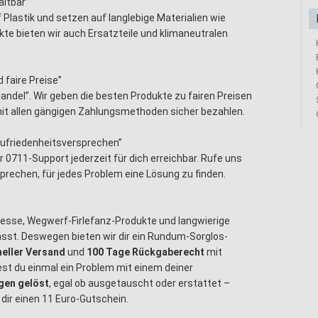
altbar”
Plastik und setzen auf langlebige Materialien wie
ukte bieten wir auch Ersatzteile und klimaneutralen
 faire Preise”
m Handel”. Wir geben die besten Produkte zu fairen Preisen
 mit allen gängigen Zahlungsmethoden sicher bezahlen.
 Zufriedenheitsversprechen”
er 0711-Support jederzeit für dich erreichbar. Rufe uns
sprechen, für jedes Problem eine Lösung zu finden.
zesse, Wegwerf-Firlefanz-Produkte und langwierige
sst. Deswegen bieten wir dir ein Rundum-Sorglos-
eller Versand
und
100 Tage Rückgaberecht
mit
est du einmal ein Problem mit einem deiner
agen
gelöst
, egal ob ausgetauscht oder erstattet –
dir einen 11 Euro-Gutschein.