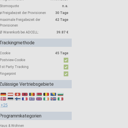
Stornoquote
n.a.
ø Freigabezeit der Provisionen
30 Tage
maximale Freigabezeit der
42 Tage
Provisionen
Ø Warenkorb bei ADCELL:
39.87 €
Trackingmethode
Cookie
45 Tage
Postview-Cookie
1st Party Tracking
Fingerprint
Zulässige Vertriebsgebiete
+25
Programmkategorien
Haus & Wohnen