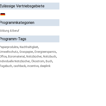
Zulässige Vertriebsgebiete
Programmkategorien
Bildung & Beruf
Programm-Tags
,
,
Papierprodukte
Nachhaltigkeit
,
,
,
Umweltschutz
Graspapier
Energieersparnis
,
,
,
,
Office
Büromaterial
Notizbücher
Notizbuch
,
,
,
Individuelle Notizbücher
Ökostrom
Buch
,
,
,
Tagebuch
cashback
incentive
deeplink