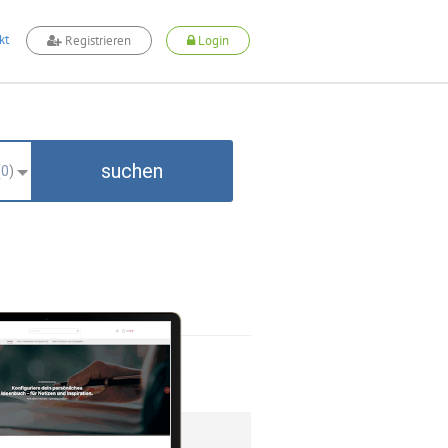
kt
Registrieren
Login
suchen
(
0
)