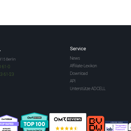
.
Service
News
315 Berlin
Affiliate-Lexikon
3 61-0
Download
83 61-23
API
Unterstütze ADCELL