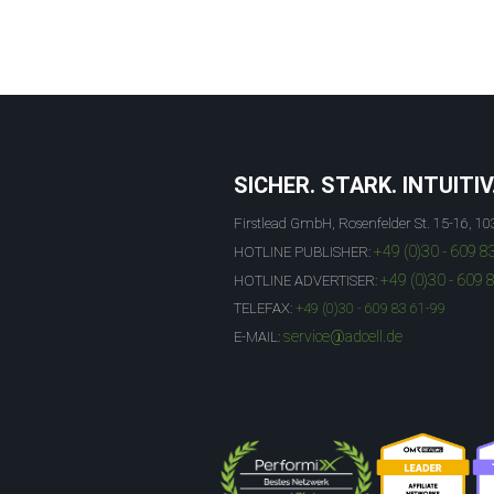
SICHER. STARK. INTUITIV
Firstlead GmbH, Rosenfelder St. 15-16, 10
+49 (0)30 - 609 8
HOTLINE PUBLISHER:
+49 (0)30 - 609 
HOTLINE ADVERTISER:
TELEFAX:
+49 (0)30 - 609 83 61-99
service@adcell.de
E-MAIL: