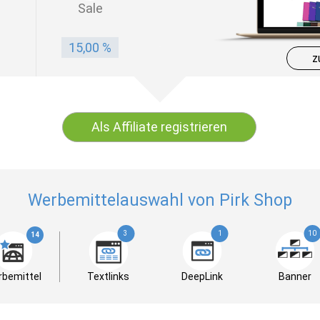
Sale
15,00 %
z
Als Affiliate registrieren
Werbemittelauswahl von Pirk Shop
3
1
10
14
bemittel
Textlinks
DeepLink
Banner