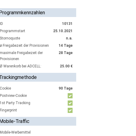
Programmkennzahlen
ID
10131
Programmstart
25.10.2021
Stornoquote
n.a.
ø Freigabezeit der Provisionen
14 Tage
maximale Freigabezeit der
28 Tage
Provisionen
Ø Warenkorb bei ADCELL:
25.00 €
Trackingmethode
Cookie
90 Tage
Postview-Cookie
1st Party Tracking
Fingerprint
Mobile-Traffic
Mobile-Werbemittel